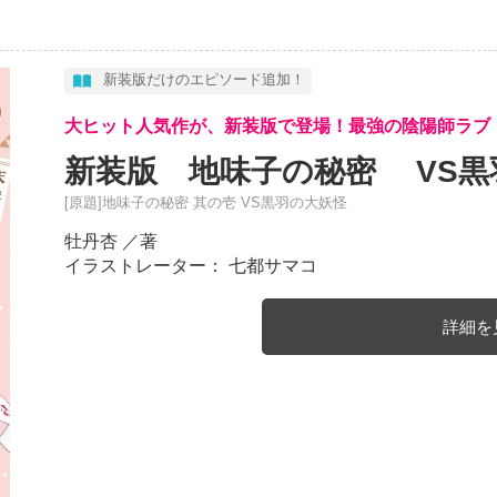
新装版だけのエピソード追加！
大ヒット人気作が、新装版で登場！最強の陰陽師ラブ
新装版 地味子の秘密 VS黒
[原題]地味子の秘密 其の壱 VS黒羽の大妖怪
牡丹杏
／著
イラストレーター： 七都サマコ
詳細を