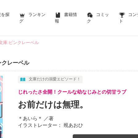
説を探
ランキン
書籍情
コミッ
コン
グ
報
ク
ト
説文庫:ピンクレーベル
ピンクレーベル
文庫だけの溺愛エピソード！
じれったさ全開！クールな幼なじみとの切甘ラブ
お前だけは無理。
＊あいら＊
／著
イラストレーター： 覡あおひ