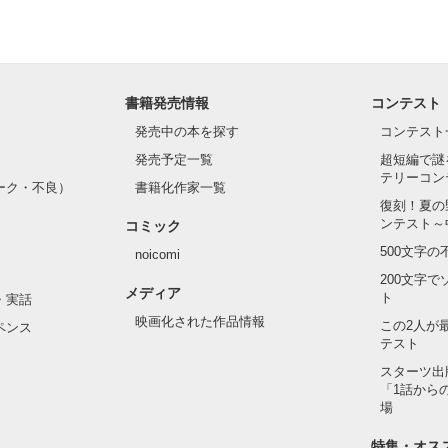
書籍発売情報
コンテスト
発売中の本を探す
コンテスト
発売予定一覧
超短編で謎
テリーコン
ーク・不良）
書籍化作家一覧
復刻！夏の
ンテスト～
コミック
500文字
noicomi
200文字
メディア
ト
・実話
映画化された作品情報
この2人が
ペンス
テスト
スターツ出
「1話から
場
特集・オス