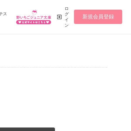
ロ
テス
グ
新規会員登録
イ
ン