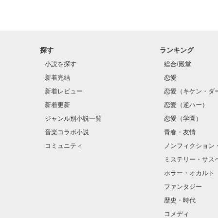
探す
ランキング
小説を探す
総合/殿堂
新着完結
恋愛
新着レビュー
恋愛（キケン・ダ
新着更新
恋愛（逆ハー）
ジャンル別小説一覧
恋愛（学園）
音楽コラボ小説
青春・友情
コミュニティ
ノンフィクション
ミステリー・サス
ホラー・オカルト
ファンタジー
歴史・時代
コメディ