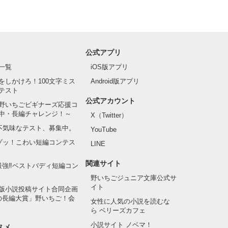
公式アプリ
一覧
iOS版アプリ
をしかけろ！100文字ミス
Android版アプリ
テスト
公式アカウント
野いちごビギナーズ応援コ
中・長編チャレンジ！～
X（Twitter）
の不気味なテスト、募集中。
YouTube
でゾッ！こわい短編コンテス
LINE
関連サイト
最強‼ベストバディ短編コン
野いちごジュニア文庫公式サ
イト
版小説投稿サイト合同企画
の長編大賞」野いちご！会
女性に人気の小説を読むな
ら ベリーズカフェ
小説サイト ノベマ！
スメ