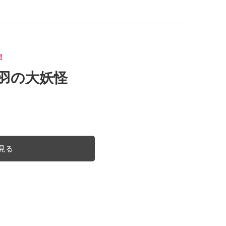
！
羽の大妖怪
見る