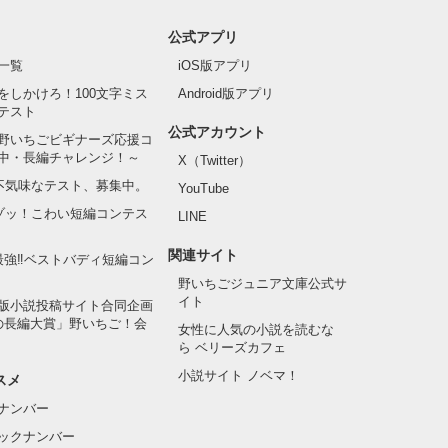
公式アプリ
一覧
iOS版アプリ
をしかけろ！100文字ミス
Android版アプリ
テスト
公式アカウント
野いちごビギナーズ応援コ
中・長編チャレンジ！～
X（Twitter）
の不気味なテスト、募集中。
YouTube
でゾッ！こわい短編コンテス
LINE
関連サイト
最強‼ベストバディ短編コン
野いちごジュニア文庫公式サ
イト
版小説投稿サイト合同企画
の長編大賞」野いちご！会
女性に人気の小説を読むな
ら ベリーズカフェ
小説サイト ノベマ！
スメ
ナンバー
ックナンバー