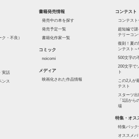
書籍発売情報
コンテスト
発売中の本を探す
コンテスト
発売予定一覧
超短編で謎
テリーコン
ーク・不良）
書籍化作家一覧
復刻！夏の
ンテスト～
コミック
500文字
noicomi
200文字
メディア
ト
・実話
映画化された作品情報
この2人が
ペンス
テスト
スターツ出
「1話から
場
特集・オス
特集バック
オススメバ