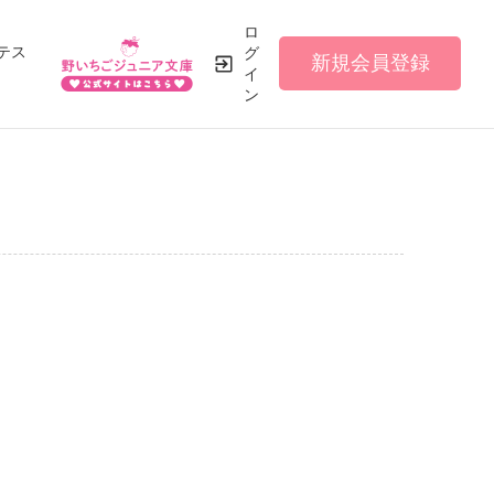
ロ
テス
グ
新規会員登録
イ
ン