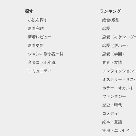
探す
ランキング
小説を探す
総合/殿堂
新着完結
恋愛
新着レビュー
恋愛（キケン・ダ
新着更新
恋愛（逆ハー）
ジャンル別小説一覧
恋愛（学園）
音楽コラボ小説
青春・友情
コミュニティ
ノンフィクション
ミステリー・サス
ホラー・オカルト
ファンタジー
歴史・時代
コメディ
絵本・童話
実用・エッセイ