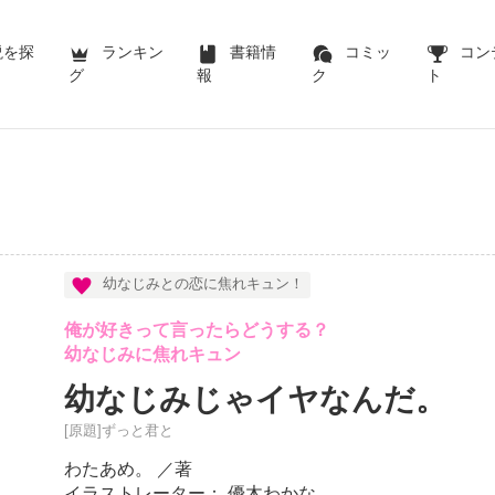
説を探
ランキン
書籍情
コミッ
コン
グ
報
ク
ト
幼なじみとの恋に焦れキュン！
俺が好きって言ったらどうする？
幼なじみに焦れキュン
幼なじみじゃイヤなんだ。
[原題]ずっと君と
わたあめ。
／著
イラストレーター： 優木わかな