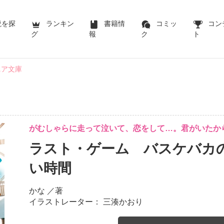
説を探
ランキン
書籍情
コミッ
コン
グ
報
ク
ト
ニア文庫
がむしゃらに走って泣いて、恋をして…。君がいたか
ラスト・ゲーム バスケバカ
い時間
かな
／著
イラストレーター： 三湊かおり