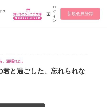
ロ
テス
グ
新規会員登録
イ
ン
ら、頑張れた。
の君と過ごした、忘れられな