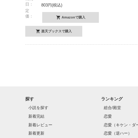
日：
803円(税込)
定
価：
Amazonで購入
楽天ブックスで購入
探す
ランキング
小説を探す
総合/殿堂
新着完結
恋愛
新着レビュー
恋愛（キケン・ダ
新着更新
恋愛（逆ハー）