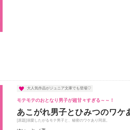
大人気作品がジュニア文庫でも登場♡
モテモテのおとなり男子が超甘々すぎる～～！
あこがれ男子とひみつのワケ
[原題]溺愛したがるモテ男子と、秘密のワケあり同居。