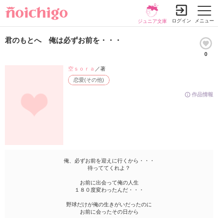
ログイン
メニュー
ジュニア文庫
君のもとへ 俺は必ずお前を・・・
0
空ｓｏｒａ
／著
恋愛(その他)
作品情報
俺、必ずお前を迎えに行くから・・・
待っててくれよ？
お前に出会って俺の人生
１８０度変わったんだ・・・
野球だけが俺の生きがいだったのに
お前に会ったその日から