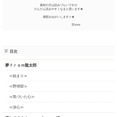
最初の方は読みづらいですが
だんだん読みやすくなると思います★
感想おねがいします☆★
空sora
目次
夢ｆｒｏｍ龍太郎
≪始まり≫
≪野球部≫
≪気づいた心≫
≪決心≫