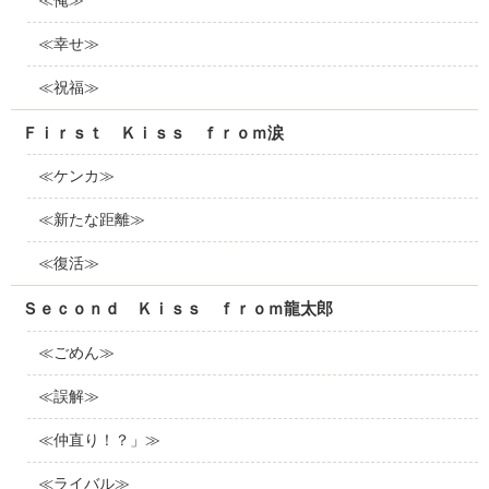
≪幸せ≫
≪祝福≫
Ｆｉｒｓｔ Ｋｉｓｓ ｆｒｏｍ涙
≪ケンカ≫
≪新たな距離≫
≪復活≫
Ｓｅｃｏｎｄ Ｋｉｓｓ ｆｒｏｍ龍太郎
≪ごめん≫
≪誤解≫
≪仲直り！？」≫
≪ライバル≫