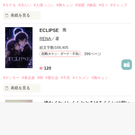
#モテる
#冷たい
#人懐っこい
#胸キュン
#溺愛
#嫉妬
#甘々
#ギャップ
表紙を見る
ECLIPSE
完
「好きだったから、別れを選んだ。」

RENA
／著
モテる人を好きになるのが怖かった。

総文字数/166,405
だから私は、中学時代に大好きだった彼を自分から振った。

399ページ
恋愛(キケン・ダーク・不良)
もう会うことはないと思っていたのに、

高校生になって再会した彼は、隣の学校で”王子様”と呼ばれる
120
人気者になっていた。

#ヤンキー
#暴走族
#闇
#裏社会
#不良
#イケメン
#胸キュン
表紙を見る
他の女の子には冷たいのに

私にだけ昔と変わらない笑顔を向けてくる。

表紙画像はAIです
一途なイケメンくんととろけるくらいに甘い
キスを
完
「澪ちゃん。」

如月 いちは
／著
作品を読む
それは止まっていた恋が再び動き始める合図──。

総文字数/92,933
207ページ
恋愛(キケン・ダーク・不良)