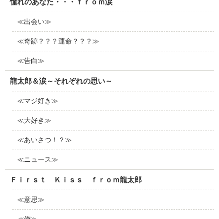
憧れのあなた・・・ｆｒｏｍ涙
≪出会い≫
≪奇跡？？？運命？？？≫
≪告白≫
龍太郎＆涙～それぞれの思い～
≪マジ好き≫
≪大好き≫
≪あいさつ！？≫
≪ニュース≫
Ｆｉｒｓｔ Ｋｉｓｓ ｆｒｏｍ龍太郎
≪意思≫
≪俺≫