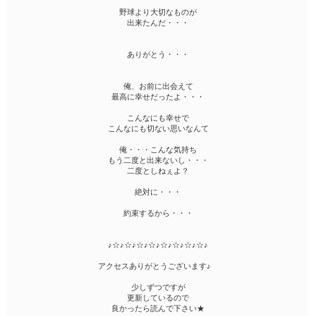
野球より大切なものが
出来たんだ・・・
ありがとう・・・
俺、お前に出会えて
最高に幸せだったよ・・・
こんなにも幸せで
こんなにも切ない思いなんて
俺・・・こんな気持ち
もう二度と出来ないし・・・
二度としねぇよ？
絶対に・・・
約束するから・・・
♪☆♪☆♪☆♪☆♪☆♪☆♪☆♪☆♪
アクセスありがとうございます♪
少しずつですが
更新しているので
良かったら読んで下さい★