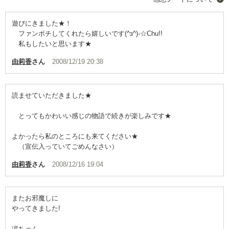
遊びにきました★！
ファンポチしてくれたら嬉しいです(^з^)-☆Chu!!
私もしたいと思います★
由莉香
さん
2008/12/19 20:38
読ませていただきました★
とってもかわいい感じの物語で続きが楽しみです★
よかったら私のところにも来てください★
（宣伝入っていてごめんなさい）
由莉香
さん
2008/12/16 19:04
またお邪魔しに
やってきました!
涙ちゃん、