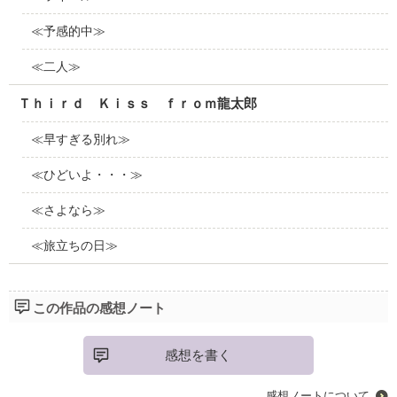
≪予感的中≫
≪二人≫
Ｔｈｉｒｄ Ｋｉｓｓ ｆｒｏｍ龍太郎
≪早すぎる別れ≫
≪ひどいよ・・・≫
≪さよなら≫
≪旅立ちの日≫
この作品の感想ノート
感想を書く
感想ノートについて