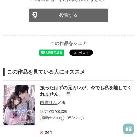
投票する
この作品をシェア
この作品を見ている人にオススメ
振ったはずの元カレが、今でも私を離してく
れません。
完
白雪りん
／著
総文字数/88,326
352ページ
恋愛(ラブコメ)
244