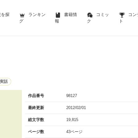
説を探
ランキン
書籍情
コミッ
コン
グ
報
ク
ト
実話
作品番号
98127
最終更新
2012/02/01
総文字数
19,815
ページ数
43ページ