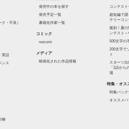
発売中の本を探す
コンテスト
発売予定一覧
超短編で謎
テリーコン
ーク・不良）
書籍化作家一覧


復刻！夏の
ンテスト～
コミック
500文字
noicomi
200文字
メディア
ト
・実話
映画化された作品情報
スターツ出
作品を読む
ペンス
「1話から
場
特集・オス
特集バック
オススメバ
川柳