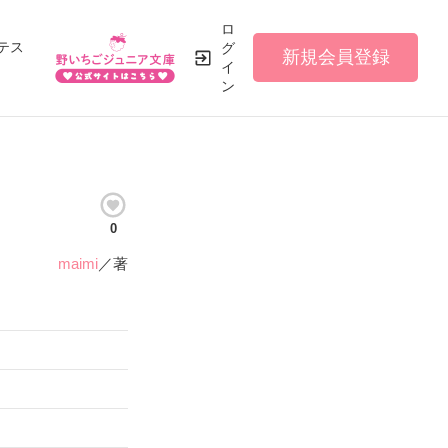
ロ
テス
グ
新規会員登録
イ
ン
0
maimi
／著