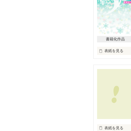
書籍化作品
表紙を見る
粉雪舞う、冬の
一輪の花が、咲
一通の手紙が、
天国の愛しい人
表紙を見る
天国から届いた