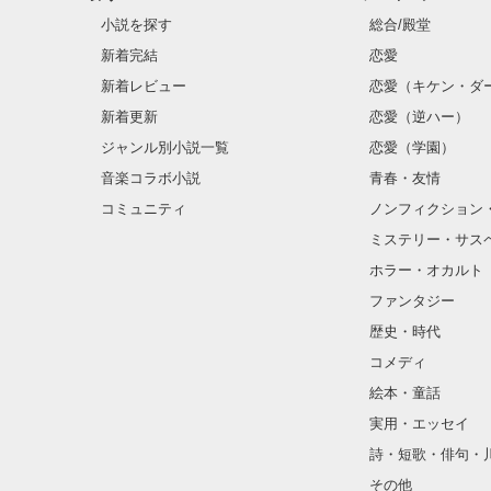
なかったのか？

小説を探す
総合/殿堂
新着完結
恋愛
こうなる

新着レビュー
恋愛（キケン・ダ
運命だったのか？
新着更新
恋愛（逆ハー）
ジャンル別小説一覧
恋愛（学園）
答えろよ・・・
音楽コラボ小説
青春・友情
コミュニティ
ノンフィクション
ミステリー・サス
ホラー・オカルト
ファンタジー
歴史・時代
コメディ
絵本・童話
実用・エッセイ
詩・短歌・俳句・
その他