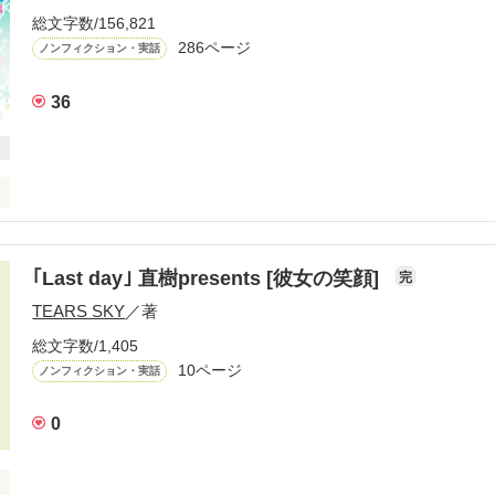
総文字数/156,821
286ページ
ノンフィクション・実話
36
日でした。

｢Last day｣ 直樹presents [彼女の笑顔]
完
きました。

TEARS SKY
／著
総文字数/1,405
届きました。

10ページ
ノンフィクション・実話
からの手紙は…

0
手紙は…
