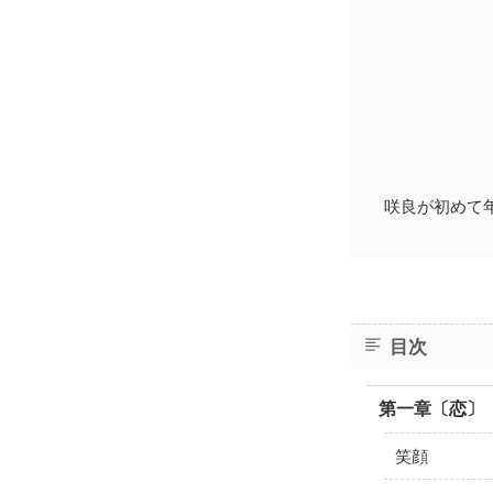
咲良が初めて
目次
第一章〔恋〕
笑顔