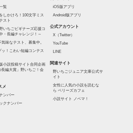
一覧
iOS版アプリ
をしかけろ！100文字ミス
Android版アプリ
テスト
公式アカウント
野いちごビギナーズ応援コ
中・長編チャレンジ！～
X（Twitter）
の不気味なテスト、募集中。
YouTube
でゾッ！こわい短編コンテス
LINE
関連サイト
版小説投稿サイト合同企画
の長編大賞」野いちご！会
野いちごジュニア文庫公式サ
イト
女性に人気の小説を読むな
スメ
ら ベリーズカフェ
ナンバー
小説サイト ノベマ！
ックナンバー