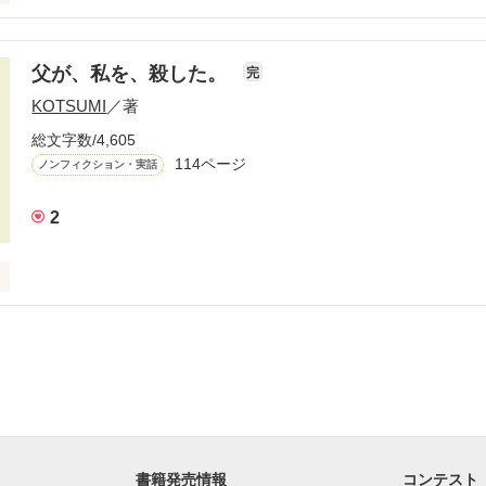


父が、私を、殺した。
完
KOTSUMI
／著
た。
総文字数/4,605
114ページ
ノンフィクション・実話


作品を読む
2


か？

の元旦。

を切るつもりが…。

作品を読む
書籍発売情報
コンテスト