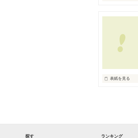
とても、とても、
温かいものでし
彼女の笑顔・・・
最期のトキ・・・
表紙を見る
この運命は

変えられないの
おめでたいはず
最高のスタート
結局は・・・

大事なヒトを

探す
ランキング
失わなければ
