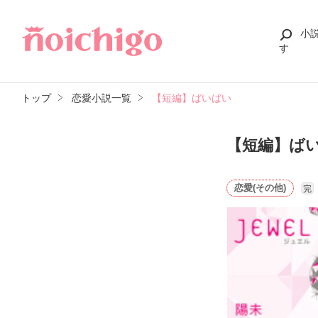
小
す
トップ
恋愛小説一覧
【短編】ばいばい
【短編】ば
恋愛(その他)
完