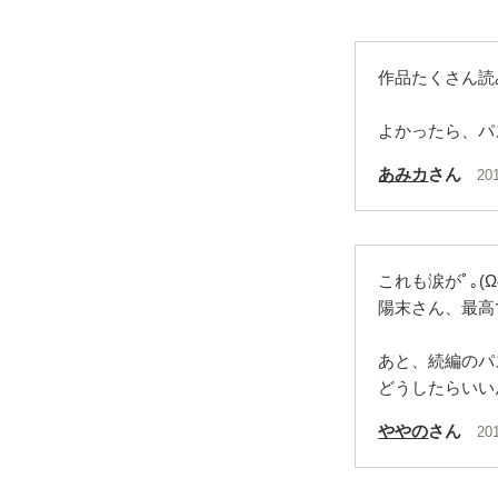
作品たくさん読
よかったら、パ
あみカ
さん
20
これも涙がﾟ｡(Ω
陽末さん、最高
あと、続編のパ
どうしたらいい
ややの
さん
20