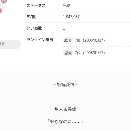
ステータス
完結
PV数
1,947,087
いいね数
1
ランクイン履歴
総合
7位（2008/01/17）
原作
恋愛
7位（2008/01/17）
－短編読切－
隼人＆美優
「好きなのに……」