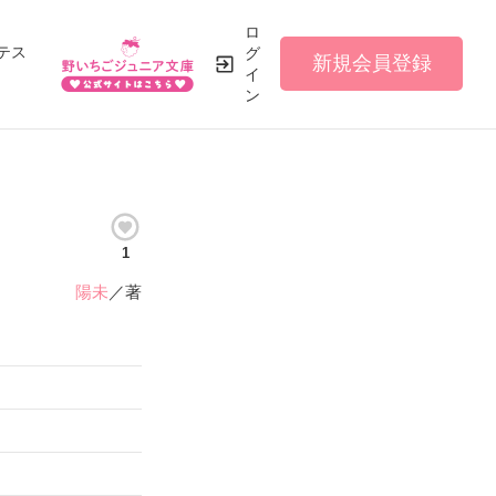
ロ
テス
グ
新規会員登録
イ
ン
1
陽未
／著