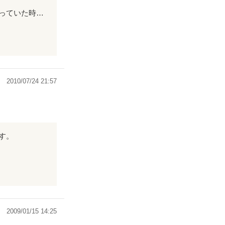
男女両方の視点から書かれていて、とてもいいです。 美優の、恋が叶わないと思っていた時のセツナイ感じをもっと出していただけたら最高です!!
高です!!
2010/07/24 21:57
す。
2009/01/15 14:25