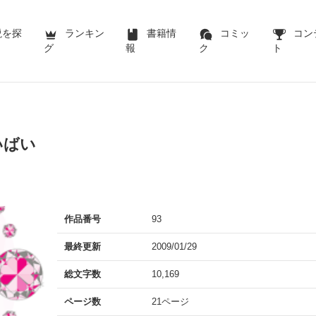
説を探
ランキン
書籍情
コミッ
コン
グ
報
ク
ト
いばい
作品番号
93
最終更新
2009/01/29
総文字数
10,169
ページ数
21ページ