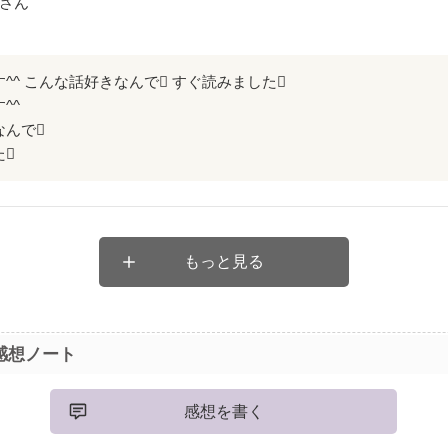
さん
^^ こんな話好きなんで すぐ読みました
^^
なんで
た
もっと見る
感想ノート
感想を書く