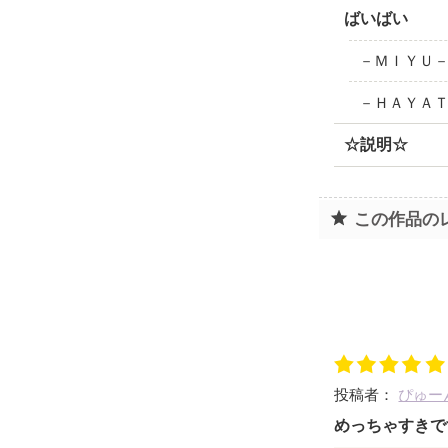
ばいばい
－ＭＩＹＵ
－ＨＡＹＡ
☆説明☆
この作品の
投稿者：
ぴゅー
めっちゃすきで