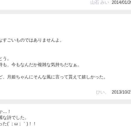
山石 みい
2014/01/2
。
なすごいものではありませんよ。
とう。
時も、今もなんだか複雑な気持ちだなぁ。
ど、月姫ちゃんにそんな風に言って貰えて嬉しかった。
ひい。
2013/10/2
か…！
麗な詩でした。
た(´；ω；｀)！！