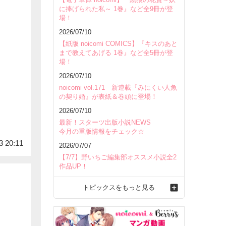
に捧げられた私～ 1巻』など全9冊が登
場！
2026/07/10
【紙版 noicomi COMICS】『キスのあと
まで教えてあげる 1巻』など全5冊が登
場！
2026/07/10
noicomi vol.171 新連載『みにくい人魚
の契り婚』が表紙＆巻頭に登場！
2026/07/10
最新！スターツ出版小説NEWS
今月の重版情報をチェック☆
3 20:11
2026/07/07
【7/7】野いちご編集部オススメ小説全2
作品UP！
トピックスをもっと見る