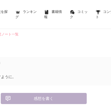
説を探
ランキン
書籍情
コミッ
コン
グ
報
ク
ト
想ノート一覧
著
すように。
感想を書く