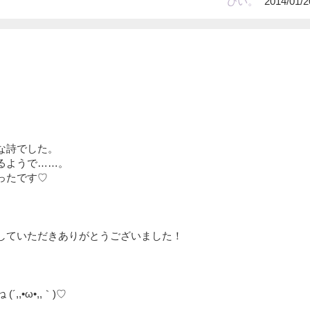
ひい。
2014/01/2
な詩でした。
るようで……。
ったです♡
していただきありがとうございました！
,,•ω•,,｀)♡