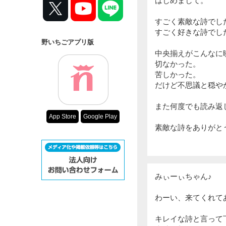
はじめまして。
すごく素敵な詩でし
すごく好きな詩でし
野いちごアプリ版
中央揃えがこんなに
切なかった。
苦しかった。
だけど不思議と穏や
また何度でも読み返
App Store
Google Play
素敵な詩をありがと
みぃーぃちゃん♪
わーい、来てくれてあり
キレイな詩と言って