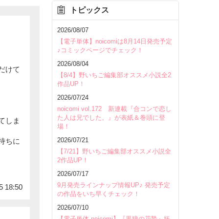
トピックス
2026/08/07
【電子単体】noicomiは8月14日発売予定
♪コミックページでチェック！
2026/08/04
だけて
【8/4】野いちご編集部オススメ小説全2
作品UP！
2026/07/24
noicomi vol.172 新連載『合コンで恋し
た人は兄でした。』が表紙＆巻頭に登
てしま
場！
2026/07/21
持ちに
【7/21】野いちご編集部オススメ小説全
2作品UP！
2026/07/17
9月発売ラインナップ情報UP♪ 発売予定
5 18:50
の作品をいち早くチェック！
2026/07/10
【電子単体 noicomi】『黒狼の花贄～妖