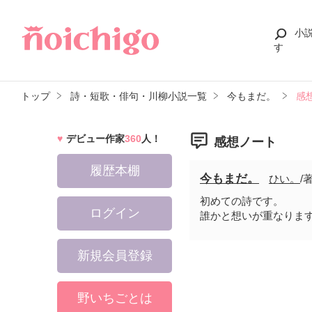
小
す
トップ
詩・短歌・俳句・川柳小説一覧
今もまだ。
感
デビュー作家
360
人！
感想ノート
履歴本棚
今もまだ。
ひい。
/
初めての詩です。
ログイン
誰かと想いが重なりま
新規会員登録
野いちごとは