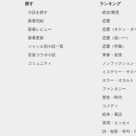
探す
ランキング
小説を探す
総合/殿堂
新着完結
恋愛
新着レビュー
恋愛（キケン・ダ
新着更新
恋愛（逆ハー）
ジャンル別小説一覧
恋愛（学園）
音楽コラボ小説
青春・友情
コミュニティ
ノンフィクション
ミステリー・サス
ホラー・オカルト
ファンタジー
歴史・時代
コメディ
絵本・童話
実用・エッセイ
詩・短歌・俳句・