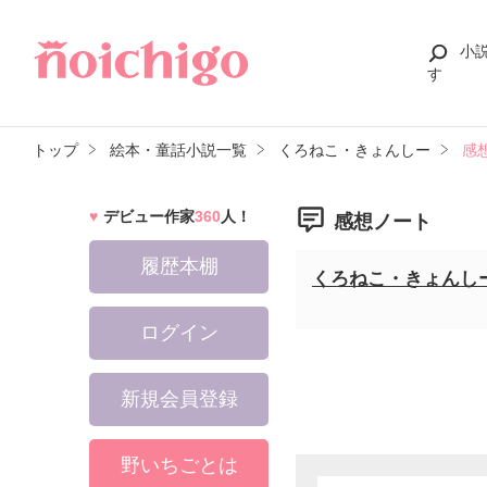
小
す
トップ
絵本・童話小説一覧
くろねこ・きょんしー
感
デビュー作家
360
人！
感想ノート
履歴本棚
くろねこ・きょんし
ログイン
新規会員登録
野いちごとは