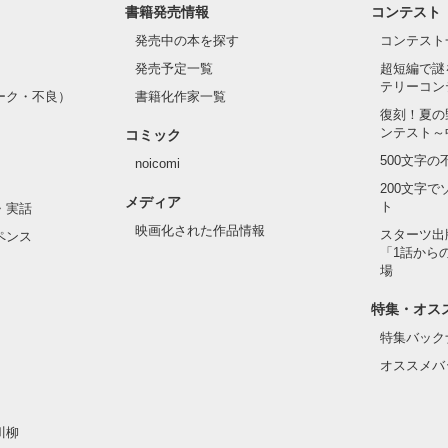
書籍発売情報
コンテスト
発売中の本を探す
コンテスト
発売予定一覧
超短編で謎
テリーコン
ーク・不良）
書籍化作家一覧
復刻！夏の
ンテスト～
コミック
500文字
noicomi
200文字
メディア
ト
・実話
映画化された作品情報
スターツ出
ペンス
「1話から
場
特集・オス
特集バック
オススメバ
川柳