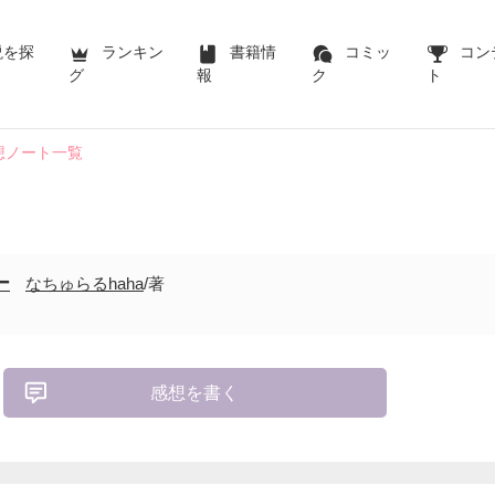
説を探
ランキン
書籍情
コミッ
コン
グ
報
ク
ト
想ノート一覧
ー
なちゅらるhaha
/著
感想を書く