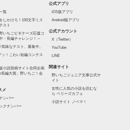
公式アプリ
一覧
iOS版アプリ
をしかけろ！100文字ミス
Android版アプリ
テスト
公式アカウント
野いちごビギナーズ応援コ
中・長編チャレンジ！～
X（Twitter）
の不気味なテスト、募集中。
YouTube
でゾッ！こわい短編コンテス
LINE
関連サイト
版小説投稿サイト合同企画
の長編大賞」野いちご！会
野いちごジュニア文庫公式サ
イト
女性に人気の小説を読むな
スメ
ら ベリーズカフェ
ナンバー
小説サイト ノベマ！
ックナンバー