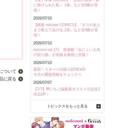
に捧げられた私～ 1巻』など全9冊が登
場！
2026/07/10
【紙版 noicomi COMICS】『キスのあと
まで教えてあげる 1巻』など全5冊が登
場！
2026/07/10
noicomi vol.171 新連載『みにくい人魚
の契り婚』が表紙＆巻頭に登場！
2026/07/10
最新！スターツ出版小説NEWS
について
今月の重版情報をチェック☆
品に戻る
2026/07/07
【7/7】野いちご編集部オススメ小説全2
作品UP！
トピックスをもっと見る