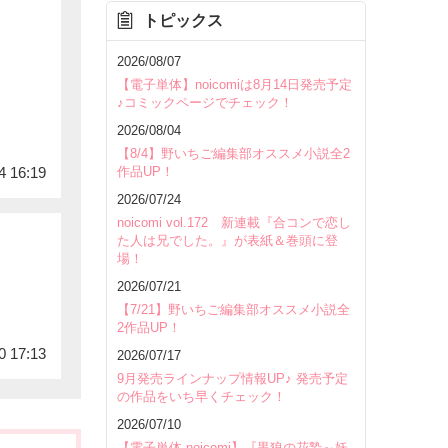
トピックス
2026/08/07
【電子単体】noicomiは8月14日発売予定
♪コミックページでチェック！
2026/08/04
【8/4】野いちご編集部オススメ小説全2
作品UP！
4 16:19
2026/07/24
noicomi vol.172 新連載『合コンで恋し
た人は兄でした。』が表紙＆巻頭に登
場！
2026/07/21
【7/21】野いちご編集部オススメ小説全
2作品UP！
0 17:13
2026/07/17
9月発売ラインナップ情報UP♪ 発売予定
の作品をいち早くチェック！
2026/07/10
【電子単体 noicomi】『黒狼の花贄～妖