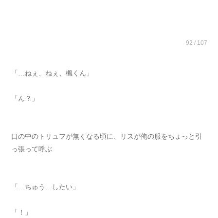
92 / 107
「…ねぇ、ねぇ、楓くん」
「ん？」
口の中のトリュフが無くなる頃に、リスが俺の服をちょっと引
っ張って呼ぶ
「…ちゅう…したい」
「！」