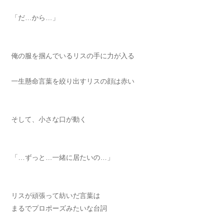
「だ…から…」
俺の服を掴んでいるリスの手に力が入る
一生懸命言葉を絞り出すリスの顔は赤い
そして、小さな口が動く
「…ずっと…一緒に居たいの…」
リスが頑張って紡いだ言葉は
まるでプロポーズみたいな台詞