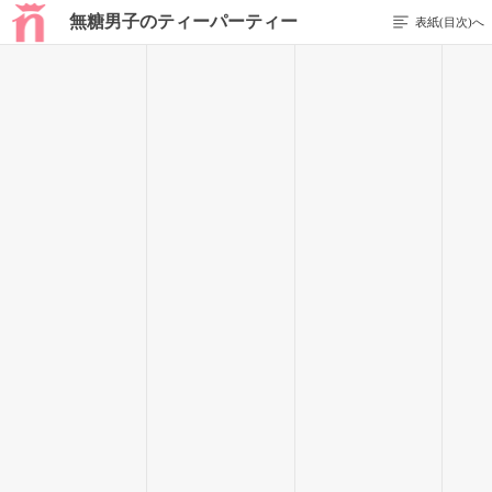
無糖男子のティーパーティー
表紙(目次)へ
前のページを表示する
81 / 107
ドンッ
ドンッドンッ
準備室の窓を叩く音