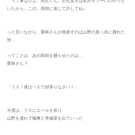
「って事なのよ。間宮くん。お仕置きは私がキツーいのやっと
いたから。この、両頬に免じて許してね」
っと言いながら、栗林さんが指差すのは山野の真っ赤に腫れた
頬…
ってことは、あの両頬を腫らせたのは…
栗林さん？
「リス！後は一人で頑張りなさい！」
今度は、リスにエールを送り
山野を連れて颯爽と準備室を出ていった