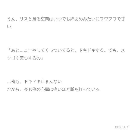
うん、リスと居る空間はいつでも綿あめみたいにフワフワで甘
い
「あと…こーやってくっついてると、ドキドキする。でも、ス
ッゴく安心するの」
…俺も、ドキドキ止まんない
だから、今も俺の心臓は痛いほど脈を打っている
88 / 107