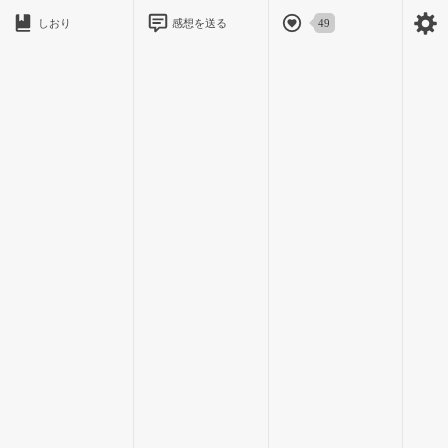
「？誰かいるの？」
しおり
感想を送る
49
太朗の姉さんが首を傾げる
でも、俺はなんとなく分かっていた
この窓の向こうに居る人物が誰なのか
俺は窓に近付いてカーテンを開ける
「え？！女の子？！」
後ろで驚く太朗の姉さん
窓の向こうには…