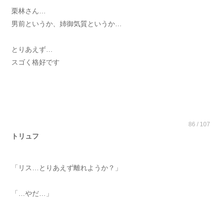
栗林さん…
男前というか、姉御気質というか…
とりあえず…
スゴく格好です
86 / 107
トリュフ
「リス…とりあえず離れようか？」
「…やだ…」