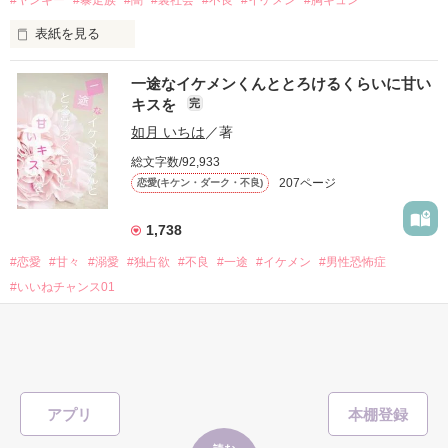
表紙を見る
他の女の子には冷たいのに

私にだけ昔と変わらない笑顔を向けてくる。

表紙画像はAIです
一途なイケメンくんととろけるくらいに甘い
キスを
完
「澪ちゃん。」

如月 いちは
／著
作品を読む
それは止まっていた恋が再び動き始める合図──。

総文字数/92,933
207ページ
恋愛(キケン・ダーク・不良)
✨.ﾟ･*..☆.｡.:*✨.☆.｡.:. *:ﾟ✨.ﾟ･*..☆.｡.:*✨

1,738
人見知りだけど優しい無自覚だけどモテる

#恋愛
#甘々
#溺愛
#独占欲
#不良
#一途
#イケメン
#男性恐怖症
冴木澪-SaekiMio

#いいねチャンス01
×

表紙を見る
基本女子に冷たいのに澪にはわんこ男子になる

篠宮光-ShinomiyaHikaru

アプリ
「瑠莉に一目惚れしたんだよ……悪いかよ」

✨.ﾟ･*..☆.｡.:*✨.☆.｡.:. *:ﾟ✨.ﾟ･*..☆.｡.:*✨
