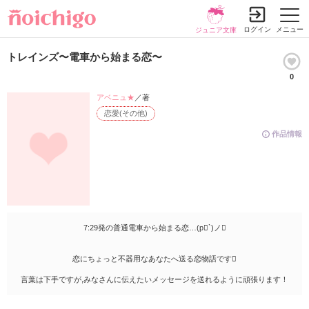
ログイン
メニュー
ジュニア文庫
トレインズ〜電車から始まる恋〜
0
アベニュ★
／著
恋愛(その他)
作品情報
7:29発の普通電車から始まる恋…(p`)ノ
恋にちょっと不器用なあなたへ送る恋物語です
言葉は下手ですが,みなさんに伝えたいメッセージを送れるように頑張ります！