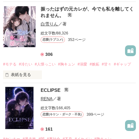
振ったはずの元カレが、今でも私を離してく
れません。
完
白雪りん
／著
総文字数/88,326
352ページ
恋愛(ラブコメ)
306
#モテる
#冷たい
#人懐っこい
#胸キュン
#溺愛
#嫉妬
#甘々
#ギャップ
表紙を見る
ECLIPSE
完
「好きだったから、別れを選んだ。」

RENA
／著
モテる人を好きになるのが怖かった。

総文字数/166,405
だから私は、中学時代に大好きだった彼を自分から振った。

399ページ
恋愛(キケン・ダーク・不良)
もう会うことはないと思っていたのに、

高校生になって再会した彼は、隣の学校で”王子様”と呼ばれる
161
人気者になっていた。

#ヤンキー
#暴走族
#闇
#裏社会
#不良
#イケメン
#胸キュン