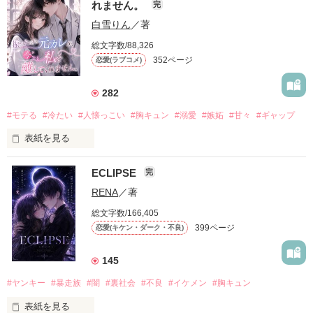
れません。
完
白雪りん
／著
総文字数/88,326
352ページ
恋愛(ラブコメ)
282
#モテる
#冷たい
#人懐っこい
#胸キュン
#溺愛
#嫉妬
#甘々
#ギャップ
表紙を見る
ECLIPSE
完
「好きだったから、別れを選んだ。」

RENA
／著
モテる人を好きになるのが怖かった。

総文字数/166,405
だから私は、中学時代に大好きだった彼を自分から振った。

399ページ
恋愛(キケン・ダーク・不良)
もう会うことはないと思っていたのに、

高校生になって再会した彼は、隣の学校で”王子様”と呼ばれる
145
人気者になっていた。

#ヤンキー
#暴走族
#闇
#裏社会
#不良
#イケメン
#胸キュン
表紙を見る
他の女の子には冷たいのに
