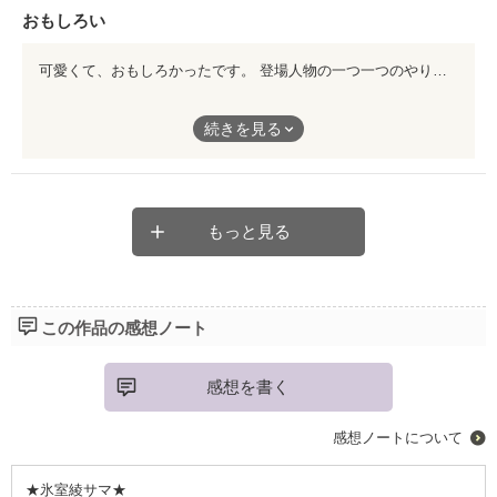
おもしろい
可愛くて、おもしろかったです。 登場人物の一つ一つのやり取りが、テンポよく、かつ自然で無理が無いので、すらすらと楽しませて頂きました！ 素敵な小説をありがとうございました。
可愛くて、おもしろかったです。
続きを見る
登場人物の一つ一つのやり取りが、テンポよく、かつ自然で無理
が無いので、すらすらと楽しませて頂きました！
素敵な小説をありがとうございました。
もっと見る
この作品の感想ノート
感想を書く
感想ノートについて
★氷室綾サマ★