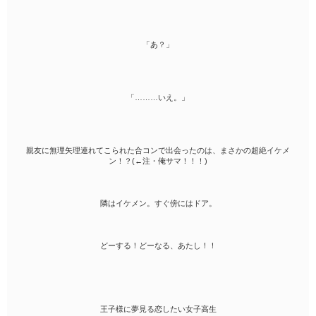
「あ？」
「………いえ。」
親友に無理矢理連れてこられた合コンで出会ったのは、まさかの超絶イケメ
ン！？(←注・俺サマ！！！)
隣はイケメン。すぐ傍にはドア。
どーする！どーなる、あたし！！
王子様に夢見る恋したい女子高生