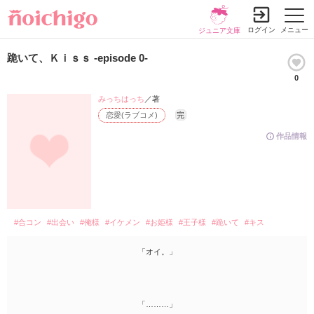
ログイン
メニュー
ジュニア文庫
跪いて、Ｋｉｓｓ -episode 0-
0
みっちはっち
／著
恋愛(ラブコメ)
完
作品情報
#合コン
#出会い
#俺様
#イケメン
#お姫様
#王子様
#跪いて
#キス
「オイ。」
「………」