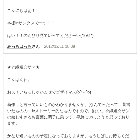
こんにちはぁ！
本棚inサンクスでーす！！
はい！！のんびり見ていってくださーい(*≧∀≦*)
みっちはっち
さん
2012/12/11 18:09
★☆織姫☆サマ★
こんばんわ。
おぉ！いらっしゃいませでゴザイマス(o^－^o)
新作…と言っていいものかわかりませんが、(なんてったって、昔書
いたもののsideストーリー的なものですので。)はい。☆織姫☆サン
の嬉しすぎるお言葉に調子に乗って、早急にupしようと思っており
ます。
かなり短いものの予定になっておりますが、もうしばしお待ちくだ