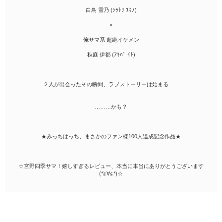
白鳥 雪乃 (ｼﾗﾄﾘ ﾕｷﾉ)
×
俺サマ系 超絶イケメン
秋庭 伊都 (ｱｷﾊﾞ ｲﾄ)
２人が出会ったその瞬間、ラブストーリーは始まる……
………かも？
★みっちはっち、まさかのファン様100人達成記念作品★
☆宮野四季サマ！嬉しすぎるレビュー、本当に本当にありがとうございます
(*≧∀≦*)☆