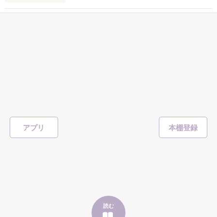
私にだけ昔と変わらない笑顔を向けてくる。

表紙画像はAIです
一途なイケメンくんととろけるくらいに甘い
キスを
完
「澪ちゃん。」

如月 いちは
／著
作品を読む
それは止まっていた恋が再び動き始める合図──。

総文字数/92,933
207ページ
恋愛(キケン・ダーク・不良)
✨.ﾟ･*..☆.｡.:*✨.☆.｡.:. *:ﾟ✨.ﾟ･*..☆.｡.:*✨

1,718
人見知りだけど優しい無自覚だけどモテる

#恋愛
#甘々
#溺愛
#独占欲
#不良
#一途
#イケメン
#男性恐怖症
冴木澪-SaekiMio

#いいねチャンス01
×

アプリ
表紙を見る
基本女子に冷たいのに澪にはわんこ男子になる

篠宮光-ShinomiyaHikaru

「瑠莉に一目惚れしたんだよ……悪いかよ」

✨.ﾟ･*..☆.｡.:*✨.☆.｡.:. *:ﾟ✨.ﾟ･*..☆.｡.:*✨

そして光を巡ってライバルも登場！？

読む