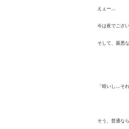
えぇー…
今は夜でござ
そして、最悪
「暗いし…そ
そう、普通な