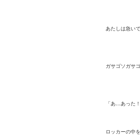
あたしは急い
ガサゴソガサ
「あ…あった
ロッカーの中