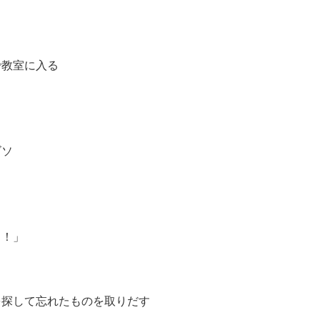
で教室に入る
ゴソ
！！」
を探して忘れたものを取りだす