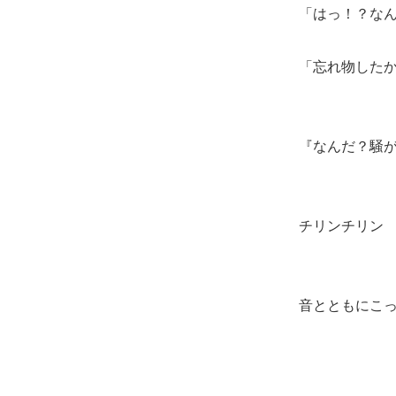
「はっ！？な
「忘れ物した
『なんだ？騒
チリンチリン
音とともにこ