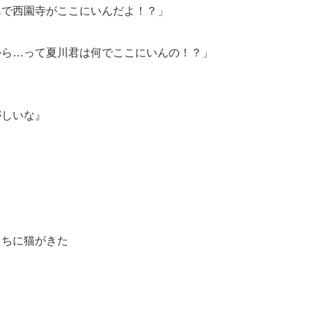
んで西園寺がここにいんだよ！？」
から…って夏川君は何でここにいんの！？」
がしいな』
っちに猫がきた