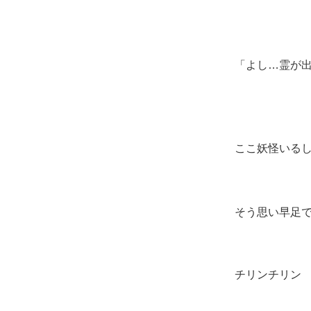
「よし…霊が
ここ妖怪いる
そう思い早足
チリンチリン