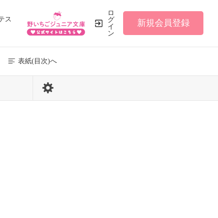
ロ
テス
グ
新規会員登録
イ
ン
表紙(目次)へ
121 / 196