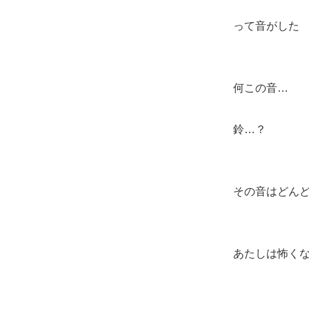
って音がした
何この音…
鈴…？
その音はどん
あたしは怖く