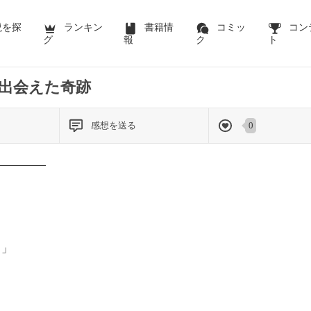
前のページを表示する
説を探
ランキン
書籍情
コミッ
コン
グ
報
ク
ト
出会えた奇跡
感想を送る
0
―――――
…」