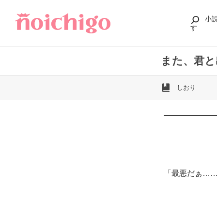
小
す
また、君と
しおり
――――――
「最悪だぁ…