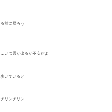
出る前に帰ろう」
し…いつ霊が出るか不安だよ
で歩いていると
 チリンチリン