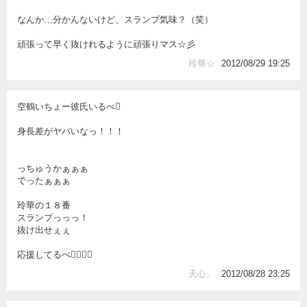
なんか…分かんないけど、スランプ気味？（笑）
頑張って早く抜けれるように頑張りマス☆彡
玲華☆
2012/08/29 19:25
空鶴いちょー彼氏いるべ
身長差がヤバいなっ！！！
っちゅうかぁぁぁ
でったぁぁぁ
玲華の１８番
スランプっっっ！
抜け出せぇぇ
応援してるべ
天心。
2012/08/28 23:25