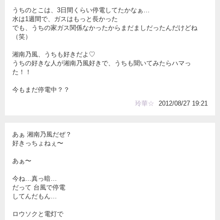
うちのとこは、3日間くらい停電してたかなぁ…
水は1週間で、ガスはもっと長かった
でも、うちの家ガス関係なかったからまだましだったんだけどね
（笑）
湘南乃風、うちも好きだよ♡
うちの好きな人が湘南乃風好きで、うちも聞いてみたらハマっ
た！！
今もまだ停電中？？
玲華☆
2012/08/27 19:21
あぁ 湘南乃風だぜ？
好きっちょねぇ〜
あぁ〜
今ね…真っ暗…
だって 台風で停電
してんだもん…
ロウソクと電灯で