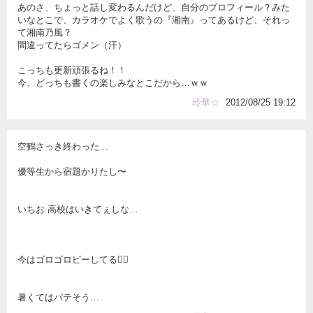
あのさ、ちょっと話し変わるんだけど、自分のプロフィール？みた
いなとこで、カラオケでよく歌うの『湘南』ってあるけど、それっ
て湘南乃風？
間違ってたらゴメン（汗）
こっちも更新頑張るね！！
今、どっちも書くの楽しみなとこだから…ｗｗ
玲華☆
2012/08/25 19:12
空鶴さっき終わった…
優等生から宿題かりたし〜
いちお 高校はいきてぇしな…
今はゴロゴロピーしてる
暑くてはバテそう…