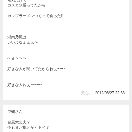
ガスと水通ってたから
カップラーメンつくって食った
湘南乃風は
いいよなぁぁぁ〜
へぇ〜〜〜
好きな人が聞いてたからねぇ〜〜
好きな人ねぇ〜〜〜
天心。
2012/08/27 22:33
空鶴さん
台風大丈夫？
今もまだ風とかヒドイ？