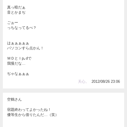
真っ暗だぁ
音とかまぢ
ごぉー
っちなってるべ？
はぁぁぁぁぁ
パソコンすら点かん！
ＭＤとＩp｡dで
我慢だな…
ぢゃなぁぁぁ
天心。
2012/08/26 23:06
空鶴さん
宿題終わってよかったね！
優等生から借りたんだ…（笑）