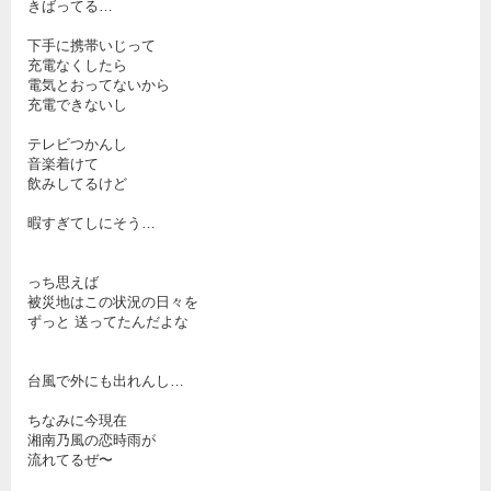
きばってる…
下手に携帯いじって
充電なくしたら
電気とおってないから
充電できないし
テレビつかんし
音楽着けて
飲みしてるけど
暇すぎてしにそう…
っち思えば
被災地はこの状況の日々を
ずっと 送ってたんだよな
台風で外にも出れんし…
ちなみに今現在
湘南乃風の恋時雨が
流れてるぜ〜