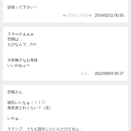
頑張って下さい！
★LOVE☆YOU★
2014/02/11 00:55
３４㎝さぁぁぁ
空鶴は…
ちびなんで…ｱﾊﾊ
大和撫子なお母様
いいわねぇ〜
天心。
2012/09/03 00:27
空鶴さん
彼氏いいなぁ～！！♡
身長差どれくらい？（笑）
いやぁ…
スランプ、うちも脱出したいんだけどねぇ…