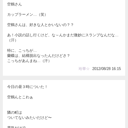
空鶴さん
カップラーメン…（笑）
空鶴さんは、好きな人とかいないの？？
あ！小説の話し行くけど、な～んかまだ微妙にスランプなんだな…
（汗）
特に、こっちが…
蘭蝶は、結構脱出なったんだけどさ？
こっちがあんまね…（汗）
玲華☆
2012/08/28 16:15
今日の昼３時についた！
空鶴んとこわぁ
隣の町は
ついてないみたいだけど〜
電気だけで