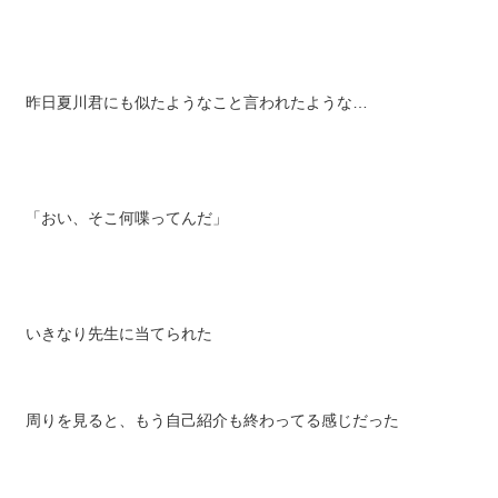
「反応が鈍いわね…普通、もっと驚くわよ？」
昨日夏川君にも似たようなこと言われたような…
「おい、そこ何喋ってんだ」
いきなり先生に当てられた
周りを見ると、もう自己紹介も終わってる感じだった