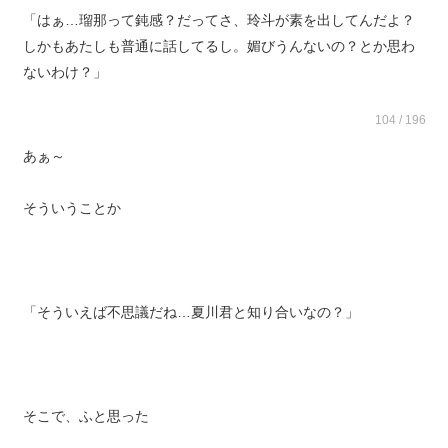
「はぁ…瑠那って鈍感？だってさ、玲斗が素を出してんだよ？
しかもあたしも普通に話してるし。媚びうんないの？とか思わ
ないわけ？」
104 / 196
あぁ～
そういうことか
「そういえば不思議だね…夏川君と知り合いなの？」
そこで、ふと思った