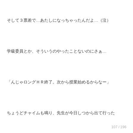
女子はあたしとノンの二人の名前が出た
そして３票差で…あたしになっちゃったんだよ…（泣）
学級委員とか、そういうのやったことないのにさぁ…
「んじゃロングＨＲ終了。次から授業始めるからなー」
ちょうどチャイムも鳴り、先生が今日しつから出て行った
107 / 196