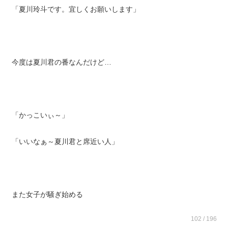
「夏川玲斗です。宜しくお願いします」
今度は夏川君の番なんだけど…
「かっこいぃ～」
「いいなぁ～夏川君と席近い人」
また女子が騒ぎ始める
102 / 196