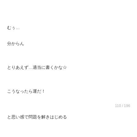
夏川君と同じように余裕そうだったよ（汗）
むぅ…
分からん
とりあえず…適当に書くかな☆
こうなったら運だ！
110 / 196
と思い感で問題を解きはじめる