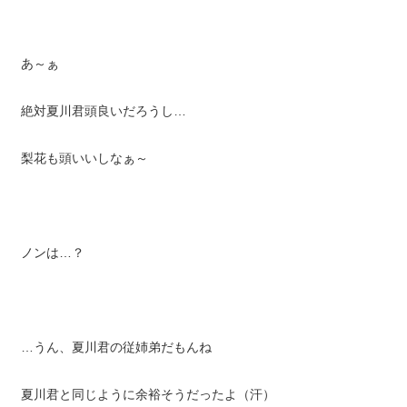
あ～ぁ
絶対夏川君頭良いだろうし…
梨花も頭いいしなぁ～
ノンは…？
…うん、夏川君の従姉弟だもんね