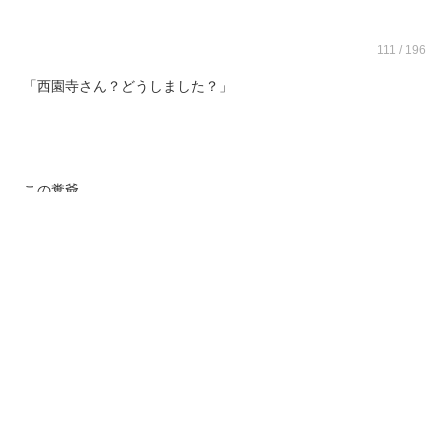
111 / 196
「西園寺さん？どうしました？」
この糞爺…
何で分かんないんだよッ～！
すると、隣でピースが見えた