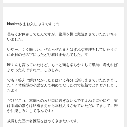
blanketさまお久しぶりですっ☆
長らくお休みしてたんですが、復帰を機に完読させていただいちゃ
いました。
いやー、くく悔しい。ぜんっぜんまとはずれな推理をしていたうえ
に正解のせの字にもたどり着けませんでした。泣
匠くんも言っていたけど、もっと頭を柔らかくして単純に考えれば
よかったんですねー。しみじみ。
でも！答えは解けなかったとはいえ存分に楽しませていただきまし
た＾＾体感型の小説なんて初めてだったので斬新でどきどきしまし
たよぅ
だけどこれ、本編への入り口に過ぎないんですよね？にやにや 実
は本編のほうは結構まえから本棚入りさせていただいてまして。密
かに楽しみにしてるんです♪
成長した匠の名推理をはやくききたいです。