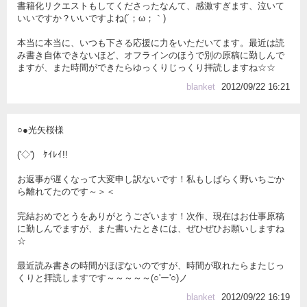
書籍化リクエストもしてくださったなんて、感激すぎます、泣いて
いいですか？いいですよね(´；ω；｀)
本当に本当に、いつも下さる応援に力をいただいてます。最近は読
み書き自体できないほど、オフラインのほうで別の原稿に勤しんで
ますが、また時間ができたらゆっくりじっくり拝読しますね☆☆
blanket
2012/09/22 16:21
○●光矢桜様
('◇')ゞｹｲﾚｲ!!
お返事が遅くなって大変申し訳ないです！私もしばらく野いちごか
ら離れてたのです～＞＜
完結おめでとうをありがとうございます！次作、現在はお仕事原稿
に勤しんでますが、また書いたときには、ぜひぜひお願いしますね
☆
最近読み書きの時間がほぼないのですが、時間が取れたらまたじっ
くりと拝読しますです～～～～～(○'ー'○)ノ
blanket
2012/09/22 16:19