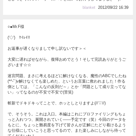
blanket
2012/09/22 16:39
○●Mr.F様
('◇')ゞｹｲﾚｲ!!
お返事が遅くなりまして申し訳ないです＞＜
大変に遅ればせながら、復帰おめでとう！そして完読ありがとうご
ざいます☆☆
迷宮問題、まさに考えるほどに解けなくなる、魔性のABCでしたね
(*^-ﾟ)v解けなくても楽しめた、というお言葉に救われました！作る
側としては、「こんなの反則だ～」とか「問題として成り立ってな
い」ってなるのが不安で不安で(苦笑)
斬新でドキドキってことで、ホッとしとりますよ(//▽//)
で、そうそう。これは入口。本編はこれにプロファイリングもちょ
っと入れつつ、展開されていく――予定です（笑）今回のデータを
もとに、ちょっと難易度を下げて皆さんが正解にたどり着けるよう
な仕様にしていこうと思ってるので、また楽しみにしながら待って
てくださいね！