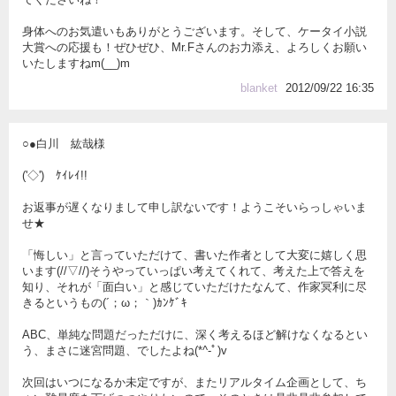
身体へのお気遣いもありがとうございます。そして、ケータイ小説
大賞への応援も！ぜひぜひ、Mr.Fさんのお力添え、よろしくお願い
いたしますねm(__)m
blanket
2012/09/22 16:35
○●白川 紘哉様
('◇')ゞｹｲﾚｲ!!
お返事が遅くなりまして申し訳ないです！ようこそいらっしゃいま
せ★
「悔しい」と言っていただけて、書いた作者として大変に嬉しく思
います(//▽//)そうやっていっぱい考えてくれて、考えた上で答えを
知り、それが「面白い」と感じていただけたなんて、作家冥利に尽
きるというもの(´；ω；｀)ｶﾝｹﾞｷ
ABC、単純な問題だっただけに、深く考えるほど解けなくなるとい
う、まさに迷宮問題、でしたよね(*^-ﾟ)v
次回はいつになるか未定ですが、またリアルタイム企画として、ち