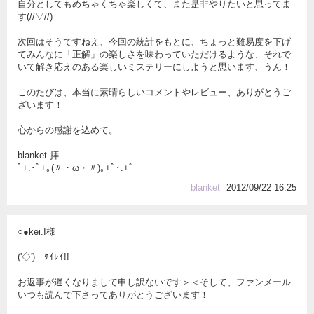
自分としてもめちゃくちゃ楽しくて、また是非やりたいと思ってま
す(//▽//)
次回はそうですねえ、今回の統計をもとに、ちょっと難易度を下げ
てみんなに「正解」の楽しさを味わっていただけるような、それで
いて解き応えのある楽しいミステリーにしようと思います、うん！
このたびは、本当に素晴らしいコメントやレビュー、ありがとうご
ざいます！
心からの感謝を込めて。
blanket 拝
ﾟ+.･ﾟ+｡(〃・ω・〃)｡+ﾟ･.+ﾟ
blanket
2012/09/22 16:25
○●kei.I様
('◇')ゞｹｲﾚｲ!!
お返事が遅くなりまして申し訳ないです＞＜そして、ファンメール
いつも読んで下さってありがとうございます！