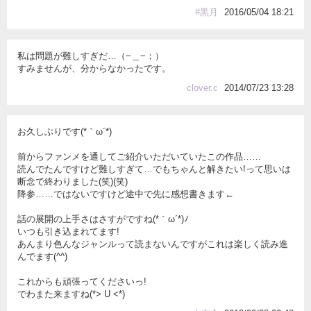
#黒月
2016/05/04 18:21
私は問題が難しすぎだ…（−＿−；）
すみませんが、分からなかったです。
clover.c
2014/07/23 13:28
お久しぶりです(*｀ω´*)
前からファンメを通してご紹介いただいていたこの作品……
読んでたんですけど難しすぎて…でもちゃんと解きたい!って思いは
断念で終わりました(笑)(笑)
降参……ではないですけど途中で先に感想書きます←
話の展開の上手さはさすがですね(*｀ω´*)ﾉ
いつも引き込まれてます!
あんまり色んなジャンルって読まないんですがこれは楽しく読み進
んでます(^^)
これからも頑張ってくださいっ!
でわまた来ますね(*> U <*)