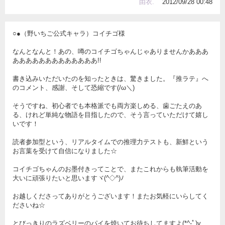
由衣.ﾟ
2012/09/28 00:48
○●（野いちご公式キャラ）コイチゴ様
なんとなんと！あの、噂のコイチゴちゃんじゃありませんかあああ
あああああああああああああ!!
書き込みいただいたのを知ったときは、驚きました。『推ラテ』へ
のコメント、感謝、そして恐縮です(/ω＼)
そうですね、初心者でも本格派でも両方楽しめる、歯ごたえのあ
る、けれど単純な物語を目指したので、そう言っていただけて嬉し
いです！
読者参加型という、リアルタイムでの推理力テストも、新鮮という
お言葉を受けて自信になりました☆
コイチゴちゃんのお墨付きってことで、またこれからも執筆活動を
大いに頑張りたいと思いますヾ(^◇^)ﾉ
お越しくださってありがとうございます！またお気軽にいらしてく
ださいね☆
とびっきりのラズベリーのパイを焼いてお待ちしてますよ(*^-ﾟ)v