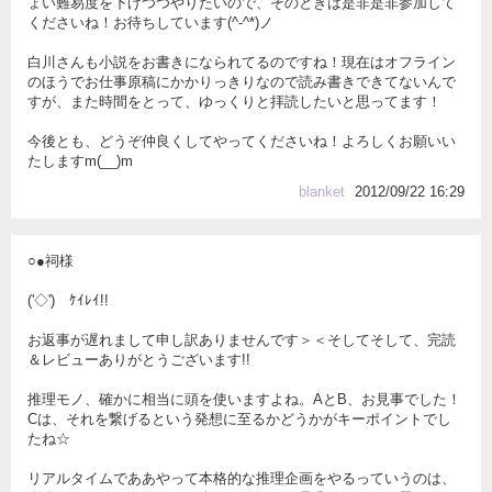
ょい難易度を下げつつやりたいので、そのときは是非是非参加して
くださいね！お待ちしています(^-^*)ノ
白川さんも小説をお書きになられてるのですね！現在はオフライン
のほうでお仕事原稿にかかりっきりなので読み書きできてないんで
すが、また時間をとって、ゆっくりと拝読したいと思ってます！
今後とも、どうぞ仲良くしてやってくださいね！よろしくお願いい
たしますm(__)m
blanket
2012/09/22 16:29
○●祠様
('◇')ゞｹｲﾚｲ!!
お返事が遅れまして申し訳ありませんです＞＜そしてそして、完読
＆レビューありがとうございます!!
推理モノ、確かに相当に頭を使いますよね。AとB、お見事でした！
Cは、それを繋げるという発想に至るかどうかがキーポイントでし
たね☆
リアルタイムでああやって本格的な推理企画をやるっていうのは、