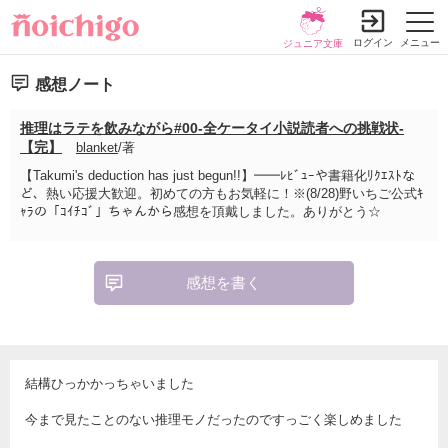
ログイン
メニュー
ジュニア文庫
感想ノート
推理はラテを飲みながら#00-全ケータイ小説読者への挑戦状-
【完】
blanket
/著
【Takumi's deduction has just begun!!】━━ﾚﾋﾞｭｰや書籍化ﾘｸｴｽﾄな
ど、熱い応援大歓迎。初めての方もお気軽に！※(8/28)野いちご公式ｷ
ｬﾗの「ｺｲﾁｺﾞ」ちゃんから感想を頂戴しました。ありがとう☆
感想を書く
結構ひっかかっちゃいました
今まで見たことのない推理モノだったのですっごく楽しめました