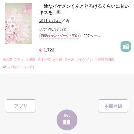
表紙画像はAIです
一途なイケメンくんととろけるくらいに甘い
キスを
完
「澪ちゃん。」

如月 いちは
／著
作品を読む
それは止まっていた恋が再び動き始める合図──。

総文字数/92,933
207ページ
恋愛(キケン・ダーク・不良)
✨.ﾟ･*..☆.｡.:*✨.☆.｡.:. *:ﾟ✨.ﾟ･*..☆.｡.:*✨

1,722
人見知りだけど優しい無自覚だけどモテる

#恋愛
#甘々
#溺愛
#独占欲
#不良
#一途
#イケメン
#男性恐怖症
冴木澪-SaekiMio

#いいねチャンス01
×

表紙を見る
基本女子に冷たいのに澪にはわんこ男子になる

篠宮光-ShinomiyaHikaru

「瑠莉に一目惚れしたんだよ……悪いかよ」

アプリ
✨.ﾟ･*..☆.｡.:*✨.☆.｡.:. *:ﾟ✨.ﾟ･*..☆.｡.:*✨

読む
そして光を巡ってライバルも登場！？

「貴方なんかに光先輩は渡しませんから。」

クラス替えをして隣の席になったのは────
