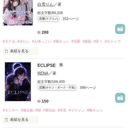
白雪りん
／著
総文字数/88,326
352ページ
恋愛(ラブコメ)
288
#モテる
#冷たい
#人懐っこい
#胸キュン
#溺愛
#嫉妬
#甘々
#ギャップ
表紙を見る
ECLIPSE
完
「好きだったから、別れを選んだ。」

RENA
／著
モテる人を好きになるのが怖かった。

総文字数/166,405
だから私は、中学時代に大好きだった彼を自分から振った。

399ページ
恋愛(キケン・ダーク・不良)
もう会うことはないと思っていたのに、

高校生になって再会した彼は、隣の学校で”王子様”と呼ばれる
150
人気者になっていた。

#ヤンキー
#暴走族
#闇
#裏社会
#不良
#イケメン
#胸キュン
表紙を見る
他の女の子には冷たいのに

私にだけ昔と変わらない笑顔を向けてくる。
