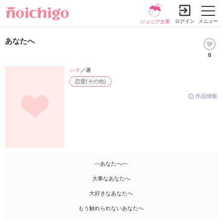
ログイン
メニュー
ジュニア文庫
あなたへ
0
レオ
／著
恋愛(その他)
作品情報
―あなたへ―
大事なあなたへ
大好きなあなたへ
もう触れられないあなたへ