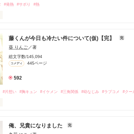
む
#発熱
#サボり
#熱
休みたいなぁ〜

と一度はあるんではないでしょうか。

藤くんが今日も冷たい件について(仮)【完】
完
葵 りんご
／著
し...

総文字数/145,094
出そう!

445ページ
コメディ
592
┈┈┈┈┈┈┈┈┈

#片想い
#胸キュン
#イケメン
#三角関係
#幼なじみ
#ラブコメ
#クー
！！

構たくさんの方に読んでもらえていて驚きました…！！

のためになっていたら嬉しいです(笑)

俺、兄貴になりました
完
しました！
