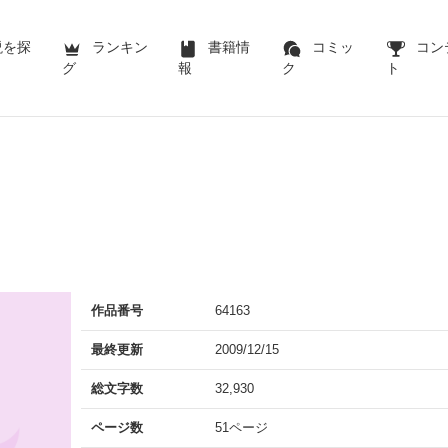
説を探
ランキン
書籍情
コミッ
コン
グ
報
ク
ト
作品番号
64163
最終更新
2009/12/15
総文字数
32,930
ページ数
51ページ