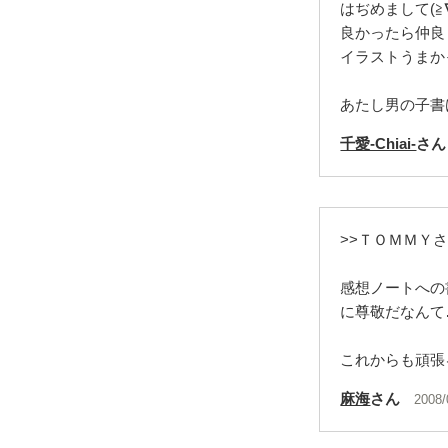
はぢめまして(≧∇
良かったら仲良く
イラストうまか
あたし男の子書
千愛-Chiai-
さん
>>ＴＯＭＭＹ
感想ノートへの
に尊敬だなんて…
これからも頑張
麻海
さん
2008/