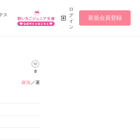
ロ
テス
グ
新規会員登録
イ
ン
0
麻海
／著