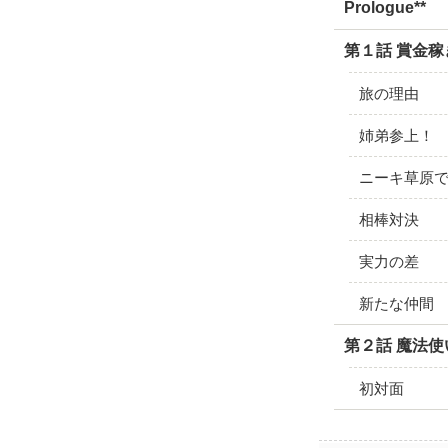
Prologue**
第１話 賞金稼
旅の理由
姉弟参上！
ニーキ草原
相棒対決
実力の差
新たな仲間
第２話 魔法使
初対面