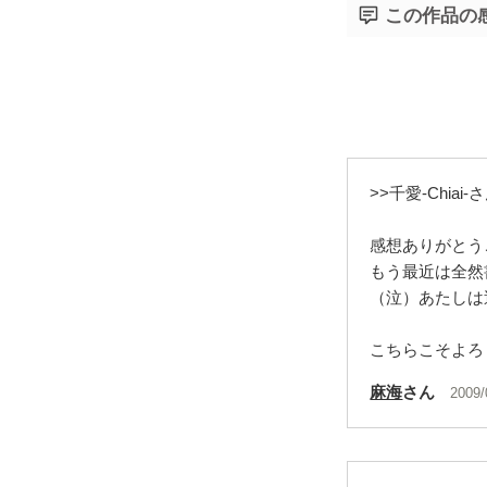
この作品の
>>千愛-Chiai-
感想ありがとうご
もう最近は全然
（泣）あたしは逆
こちらこそよろしく
麻海
さん
2009/