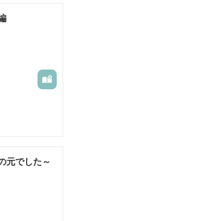
編
の元でした～