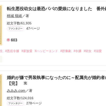
転生悪役幼女は最恐パパの愛娘になりました 番外
桃城 猫緒
／著
総文字数/61,935
47ページ
ファンタジー
603
転生
#悪役令嬢
#家族愛
#ハッピーエンド
#群像劇
#令嬢
#幼女
#溺愛
は最恐パパの愛娘になりました』

婚約が嫌で男装執事になったのに～配属先が婚約者
【完】
完
レを含みます。

みみみ.com
／著
総文字数/124,016
ter3 愛と呼ぶもの』を

278ページ
ファンタジー