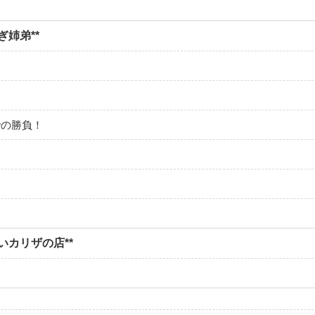
ぎ姉弟**
での勝負！
いカリザの店**