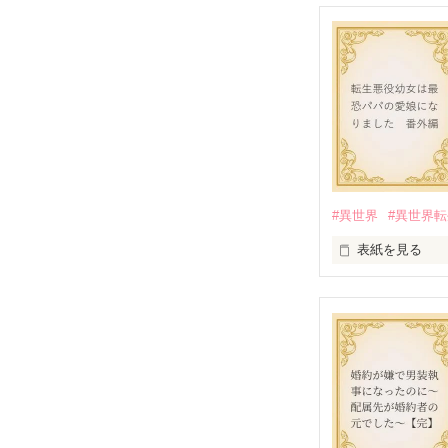
#異世界
#異世界
表紙を見る
『転生悪役幼女
番外編です。

※本編のネタバ
2025.9.26 

『Petit Chap
公開しました
