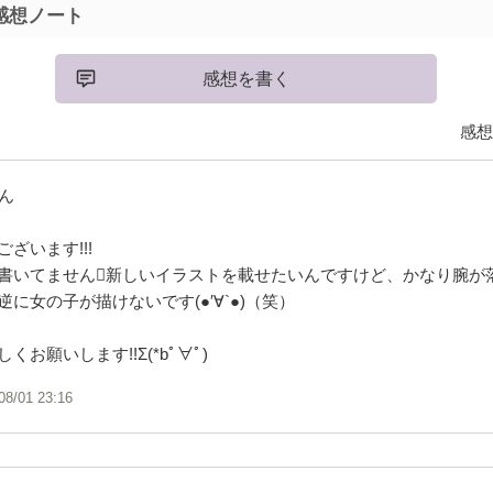
感想ノート
感想を書く
感想
さん
ざいます!!!
書いてません新しいイラストを載せたいんですけど、かなり腕が
に女の子が描けないです(●′∀`●)（笑）
お願いします!!Σ(*bﾟ∀ﾟ)
08/01 23:16