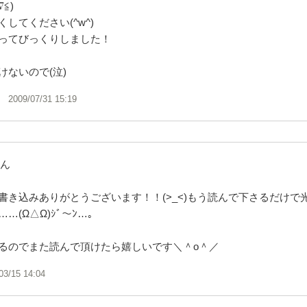
≦)
してください(^w^)
ってびっくりしました！
けないので(泣)
2009/07/31 15:19
さん
書き込みありがとうございます！！(>_<)もう読んで下さるだけで
…(Ω△Ω)ｼﾞ〜ﾝ…。
るのでまた読んで頂けたら嬉しいです＼＾o＾／
03/15 14:04