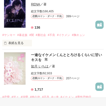
RENA
／著
モテる人を好きになるのが怖かった。

総文字数/166,405
だから私は、中学時代に大好きだった彼を自分から振った。

399ページ
恋愛(キケン・ダーク・不良)
もう会うことはないと思っていたのに、

高校生になって再会した彼は、隣の学校で”王子様”と呼ばれる
136
人気者になっていた。

#ヤンキー
#暴走族
#闇
#裏社会
#不良
#イケメン
#胸キュン
表紙を見る
他の女の子には冷たいのに

私にだけ昔と変わらない笑顔を向けてくる。

表紙画像はAIです
一途なイケメンくんととろけるくらいに甘い
キスを
完
「澪ちゃん。」

如月 いちは
／著
作品を読む
それは止まっていた恋が再び動き始める合図──。

総文字数/92,933
207ページ
恋愛(キケン・ダーク・不良)
✨.ﾟ･*..☆.｡.:*✨.☆.｡.:. *:ﾟ✨.ﾟ･*..☆.｡.:*✨

1,717
人見知りだけど優しい無自覚だけどモテる

#恋愛
#甘々
#溺愛
#独占欲
#不良
#一途
#イケメン
#男性恐怖症
冴木澪-SaekiMio

#いいねチャンス01