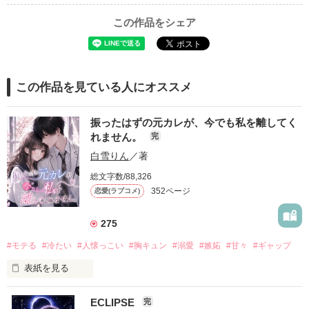
この作品をシェア
この作品を見ている人にオススメ
振ったはずの元カレが、今でも私を離してく
れません。
完
白雪りん
／著
総文字数/88,326
352ページ
恋愛(ラブコメ)
275
#モテる
#冷たい
#人懐っこい
#胸キュン
#溺愛
#嫉妬
#甘々
#ギャップ
表紙を見る
ECLIPSE
完
「好きだったから、別れを選んだ。」
