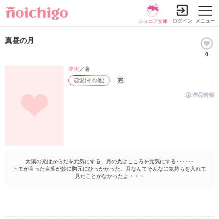
ログイン
メニュー
ジュニア文庫
真昼の月
0
夢実
／著
恋愛(その他)
完
作品情報
太陽の光はからだを元気にする、月の光はこころを元気にする･･････
トモが言った言葉が妙に胸元にひっかかった。月なんてそんなに気持ちを入れて
見たことがなかったよ・・・