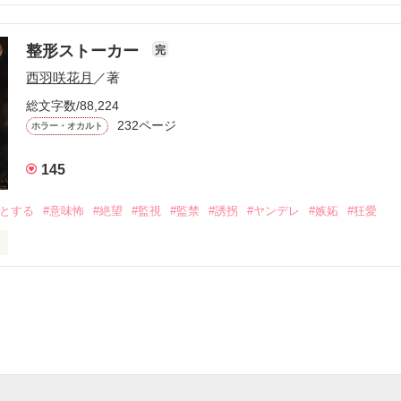
見返したい。不幸になればいい。

整形ストーカー
完
西羽咲花月
／著
イツ。

総文字数/88,224
232ページ
ホラー・オカルト
イツ。

ツ。

145
ツ。

ッとする
#意味怖
#絶望
#監視
#監禁
#誘拐
#ヤンデレ
#嫉妬
#狂愛
ンデレ男

ツ。

ったアイツ。

ー」

くちゃにしたアイツ。

な愛情から逃げ出した私

い許せない許せない許せない許せない許せない許せない許せない許せな
ったの

せない許せない許せない許せない許せない許せない許せない許せない許
い許せない許せない許せない許せない許せない許せない許せない許せな
せない許せない許せない許せない許せない許せない許せない許せない許