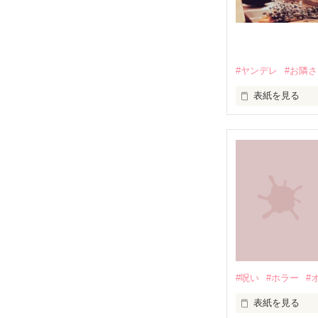
#ヤンデレ
#お隣
表紙を見る
『好きだから、
そんな告白をし
寝てばかりのゆ
#呪い
#ホラー
#
表紙を見る