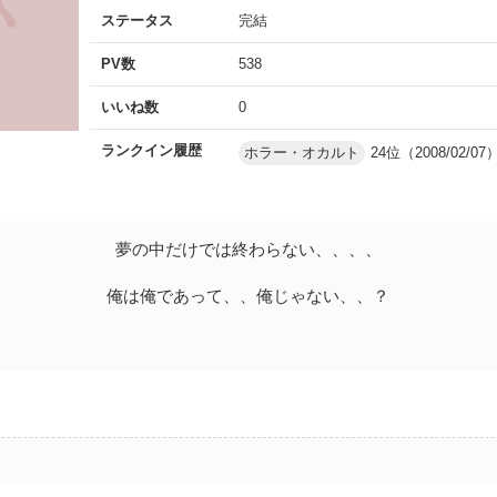
ステータス
完結
PV数
538
いいね数
0
ランクイン履歴
ホラー・オカルト
24位（2008/02/07
夢の中だけでは終わらない、、、、
俺は俺であって、、俺じゃない、、？