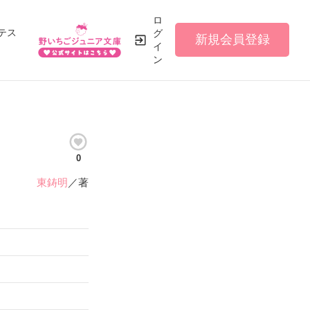
ロ
テス
グ
新規会員登録
イ
ン
0
東鋳明
／著