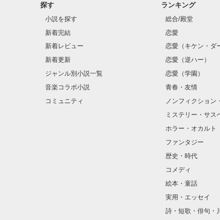
許せない許せな
探す
ランキング
そう思って新し
ない許せない許
小説を探す
総合/殿堂
許せない許せな
私を監禁した罪
「あの、これは
新着完結
恋愛
新着レビュー
恋愛（キケン・ダ
「……手枷」

新着更新
恋愛（逆ハー）
ジャンル別小説一覧
恋愛（学園）
どうしても許せ
音楽コラボ小説
青春・友情
コミュニティ
ノンフィクション
この男、倫理観
さぁ、呪ってや
ミステリー・サス
ホラー・オカルト
～呪いのかけ方
ファンタジー
歴史・時代
コメディ
ジャンルに悩み
絵本・童話
一線超える描写
ホラーに移行し
実用・エッセイ
詩・短歌・俳句・