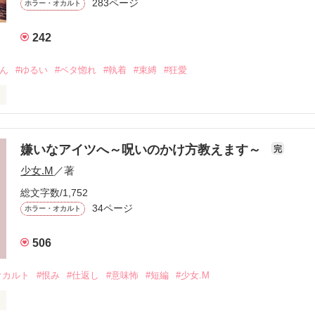
283ページ
ホラー・オカルト
242
さん
#ゆるい
#ベタ惚れ
#執着
#束縛
#狂愛
監禁させてくれない？』

嫌いなアイツへ～呪いのかけ方教えます～
完
少女.M
／著
総文字数/1,752
てきたのは

34ページ
ホラー・オカルト
るいお隣さんだった。

506
オカルト
#恨み
#仕返し
#意味怖
#短編
#少女.M