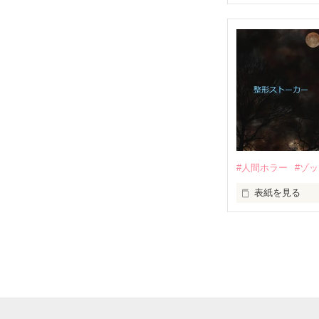
●●●

憎い。悔しい。
一般女子高生

私をいじめたア
茜

─せん─

私を裏切ったア
私を騙したアイ
×

私を弄んだアイ
#人間ホラー
#ゾ
ゆる系無自覚ヤ
私を陥れたアイ
表紙を見る
秋道

私から笑顔を奪
「整形ストーカ
─あきみち─

私の人生めちゃ
元カレの猟奇的
許せない許せな
あれは悪い夢だ
●●●

ない許せない許
許せない許せな
もう大丈夫

ない許せない許