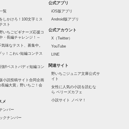
い許せない許せ
公式アプリ
せない許せない
一覧
iOS版アプリ
許せない

をしかけろ！100文字ミス
Android版アプリ
テスト
公式アカウント
野いちごビギナーズ応援コ
中・長編チャレンジ！～
X（Twitter）
の不気味なテスト、募集中。
YouTube
でゾッ！こわい短編コンテス
LINE
関連サイト
最強‼ベストバディ短編コン
野いちごジュニア文庫公式サ
イト
版小説投稿サイト合同企画
の長編大賞」野いちご！会
女性に人気の小説を読むな
ら ベリーズカフェ
小説サイト ノベマ！
スメ
ナンバー
ックナンバー