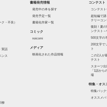
い許せない許せない許せない許せない許せない許せない許せない許せな
書籍発売情報
コンテスト
い一歩を踏み出したけれど……

せない許せない許せない許せない許せない許せない許せない許せない許
発売中の本を探す
コンテスト
い許せない許せない許せない許せない許せない許せない許せない許せない
で服役していた元カレが釈放された

？」

発売予定一覧
超短編で謎
テリーコン
ーク・不良）
書籍化作家一覧
復刻！夏の
ンテスト～
コミック
作品を読む
ない人間、いませんか？

500文字
noicomi
200文字
メディア
ト
・実話
なし。

映画化された作品情報
この2人が
りましょう。

ペンス
テスト
教えます～
スターツ出
「1話から
場
作品を読む
特集・オス
ましたが

があるので

特集バック
ました♡

オススメバ
川柳