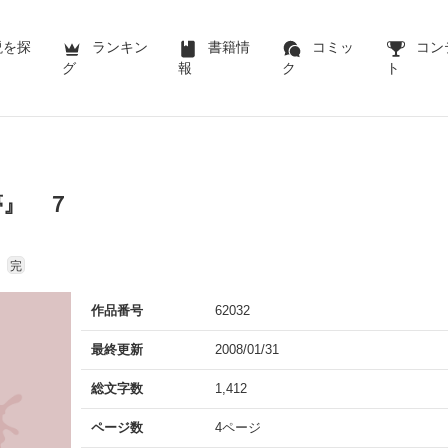
説を探
ランキン
書籍情
コミッ
コン
グ
報
ク
ト
夢』 ７
完
作品番号
62032
最終更新
2008/01/31
総文字数
1,412
ページ数
4ページ