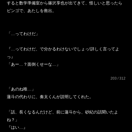
すると数学準備室から篠沢享也が出てきて、怪しいと思ったら
ビンゴで、あたしを救出。
「…ってわけだ」
『…ってわけだ、で分かるわけないでしょっ!詳しく言ってよ
っ』
「あー…？面倒くせーな…」
203 / 312
「あのね唯…」
蓮斗の代わりに、奏太くんが説明してくれた。
「話、長くなるんだけど、前に蓮斗から、砂紀の話聞いたよ
ね？」
『はい…』