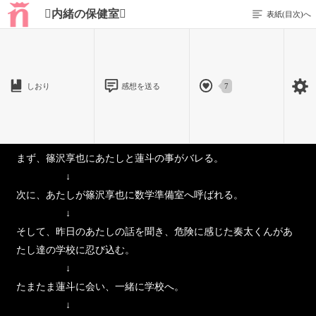
内緒の保健室
表紙(目次)へ
しおり
感想を送る
7
202 / 312
まず、篠沢享也にあたしと蓮斗の事がバレる。
↓
次に、あたしが篠沢享也に数学準備室へ呼ばれる。
↓
そして、昨日のあたしの話を聞き、危険に感じた奏太くんがあ
たし達の学校に忍び込む。
↓
たまたま蓮斗に会い、一緒に学校へ。
↓