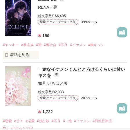
「好きだったから、別れを選んだ。」

RENA
／著
モテる人を好きになるのが怖かった。

総文字数/166,405
だから私は、中学時代に大好きだった彼を自分から振った。

399ページ
恋愛(キケン・ダーク・不良)
もう会うことはないと思っていたのに、

高校生になって再会した彼は、隣の学校で”王子様”と呼ばれる
150
人気者になっていた。

#ヤンキー
#暴走族
#闇
#裏社会
#不良
#イケメン
#胸キュン
表紙を見る
他の女の子には冷たいのに

私にだけ昔と変わらない笑顔を向けてくる。

表紙画像はAIです
一途なイケメンくんととろけるくらいに甘い
キスを
完
「澪ちゃん。」

如月 いちは
／著
作品を読む
それは止まっていた恋が再び動き始める合図──。

総文字数/92,933
207ページ
恋愛(キケン・ダーク・不良)
✨.ﾟ･*..☆.｡.:*✨.☆.｡.:. *:ﾟ✨.ﾟ･*..☆.｡.:*✨

1,722
人見知りだけど優しい無自覚だけどモテる

#恋愛
#甘々
#溺愛
#独占欲
#不良
#一途
#イケメン
#男性恐怖症
冴木澪-SaekiMio

#いいねチャンス01