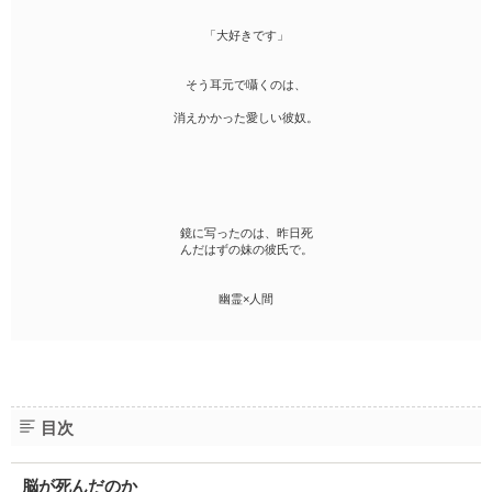
「大好きです」
そう耳元で囁くのは、
消えかかった愛しい彼奴。
鏡に写ったのは、昨日死
んだはずの妹の彼氏で。
幽霊×人間
目次
脳が死んだのか