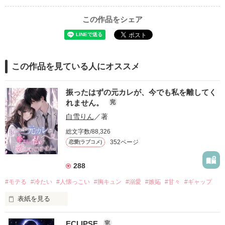
この作品をシェア
この作品を見ている人にオススメ
振ったはずの元カレが、今でも私を離してく
れません。
完
白雪りん
／著
総文字数/88,326
352ページ
恋愛(ラブコメ)
288
#モテる
#冷たい
#人懐っこい
#胸キュン
#溺愛
#嫉妬
#甘々
#ギャップ
表紙を見る
ECLIPSE
完