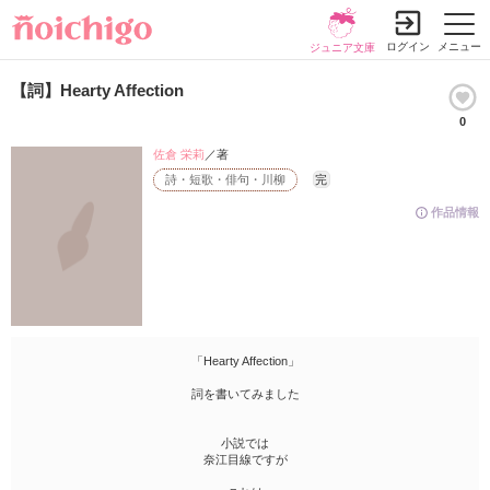
ログイン
メニュー
ジュニア文庫
【詞】Hearty Affection
0
佐倉 栄莉
／著
詩・短歌・俳句・川柳
完
作品情報
「Hearty Affection」
詞を書いてみました
小説では
奈江目線ですが