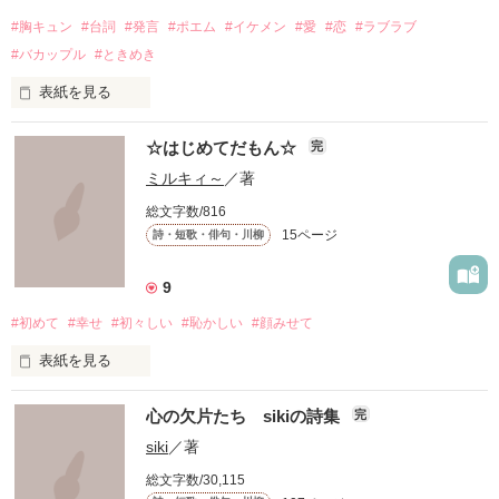
#胸キュン
#台詞
#発言
#ポエム
#イケメン
#愛
#恋
#ラブラブ
#バカップル
#ときめき
表紙を見る
「僕が先生にキスしたら、

☆はじめてだもん☆
完
ドキッとしてくれますか……？」

ミルキィ～
／著
総文字数/816
〜本文より

15ページ
詩・短歌・俳句・川柳
長年多くの方にご愛読いただいていて嬉しいです。

9
#初めて
#幸せ
#初々しい
#恥かしい
#顔みせて
2025年もよろしくお願いします♪

表紙を見る
     何もかもが

胸キュンな台詞を読んで、

心の欠片たち sikiの詩集
完
     はじめて…

siki
／著
たくさん妄想しちゃってください

総文字数/30,115
     なの…

(*/ω＼*)
