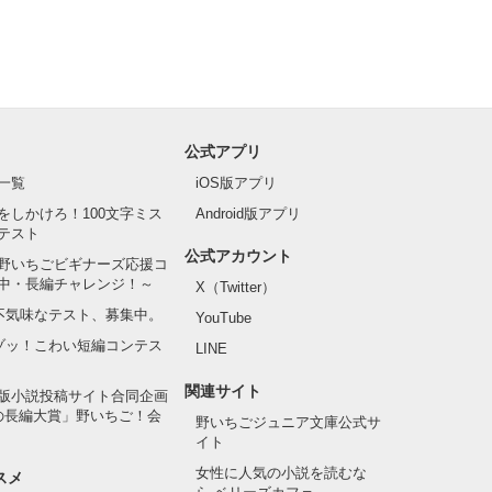
公式アプリ
一覧
iOS版アプリ
をしかけろ！100文字ミス
Android版アプリ
テスト
公式アカウント
野いちごビギナーズ応援コ
中・長編チャレンジ！～
X（Twitter）
の不気味なテスト、募集中。
YouTube
でゾッ！こわい短編コンテス
LINE
関連サイト
版小説投稿サイト合同企画
の長編大賞」野いちご！会
野いちごジュニア文庫公式サ
イト
女性に人気の小説を読むな
スメ