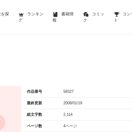
説を探
ランキン
書籍情
コミッ
コン
グ
報
ク
ト
作品番号
58327
最終更新
2008/01/19
総文字数
2,114
ページ数
4ページ