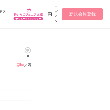
ロ
テス
グ
新規会員登録
イ
ン
0
恋ka
／著