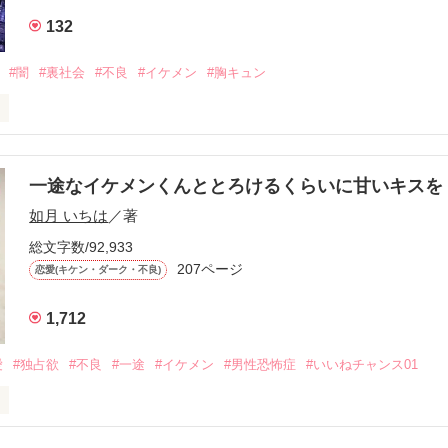
132
冷たいのに

わらない笑顔を向けてくる。

#闇
#裏社会
#不良
#イケメン
#胸キュン
す
いた恋が再び動き始める合図──。

一途なイケメンくんととろけるくらいに甘いキス
作品を読む
.｡.:. *:ﾟ✨.ﾟ･*..☆.｡.:*✨

如月 いちは
／著
総文字数/92,933
優しい無自覚だけどモテる

207ページ


恋愛(キケン・ダーク・不良)
1,712
いのに澪にはわんこ男子になる

愛
#独占欲
#不良
#一途
#イケメン
#男性恐怖症
#いいねチャンス01
Hikaru

.｡.:. *:ﾟ✨.ﾟ･*..☆.｡.:*✨
