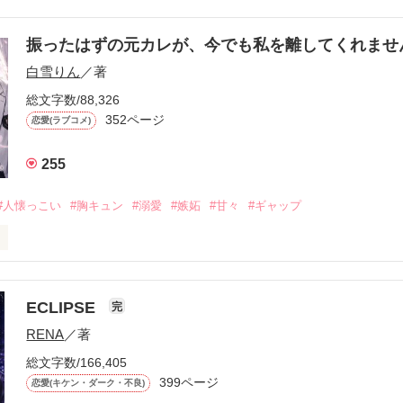
振ったはずの元カレが、今でも私を離してくれま
白雪りん
／著
総文字数/88,326
352ページ
恋愛(ラブコメ)
255
#人懐っこい
#胸キュン
#溺愛
#嫉妬
#甘々
#ギャップ
ら、別れを選んだ。」

ECLIPSE
完
になるのが怖かった。

RENA
／著
学時代に大好きだった彼を自分から振った。

総文字数/166,405
ないと思っていたのに、

399ページ
恋愛(キケン・ダーク・不良)
再会した彼は、隣の学校で”王子様”と呼ばれる人気者になっていた。
