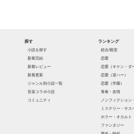
そして光を巡っ
「瑠莉に一目惚
「貴方なんかに
再会した恋は、
探す
ランキング
クラス替えをし
小説を探す
総合/殿堂
新着完結
恋愛
新着レビュー
恋愛（キケン・ダ
金髪に近い明る
新着更新
恋愛（逆ハー）
片耳には琥珀色
ジャンル別小説一覧
恋愛（学園）
音楽コラボ小説
青春・友情
ほとんど笑顔な
コミュニティ
ノンフィクション
ミステリー・サス
そんな性格と見
ホラー・オカルト
“不良”と避けら
ファンタジー
歴史・時代