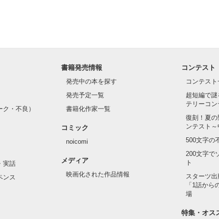
てライバルも登場！？

れしたんだよ……悪いかよ」

光先輩は渡しませんから。」

ライバルの登場で大きく動き出す──。

書籍発売情報
コンテスト
て隣の席になったのは────

発売中の本を探す
コンテスト
発売予定一覧
超短編で謎
テリーコン
ーク・不良）
書籍化作家一覧
い髪色

復刻！夏の
ンテスト～
コミック
のピアス

500文字
noicomi
んて見せたことがなくてぶっきらぼう

200文字
メディア
ト
・実話
映画化された作品情報
スターツ出
ペンス
「1話から
た目のせいで学校中のみんなから

場
れている天地くんだった。

作品を読む
特集・オス