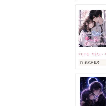
#モテる
#冷たい
表紙を見る
「好きだったか
モテる人を好き
だから私は、中
もう会うことは
高校生になって