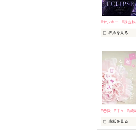
他の女の子には
私にだけ昔と変
#ヤンキー
#暴走族
表紙を見る
「澪ちゃん。」

表紙画像はAIで
それは止まって
✨.ﾟ･*..☆.｡.:*✨.☆
人見知りだけど
冴木澪-SaekiMio
×

基本女子に冷た
#恋愛
#甘々
#溺
篠宮光-Shinomiya
表紙を見る
✨.ﾟ･*..☆.｡.:*✨.☆