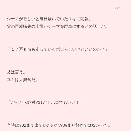
60 / 83
シーマが欲しいと毎日騒いでいたユキに朗報。
父の再就職先の上司がシーマを廃車にするとの話しだ。
「１７万ｋｍも走っているボロらしいけどいいのか？」
父は言う。
ユキは大興奮だ。
「だったら絶対Y31だ！ボロでもいい！」
当時はY32まで出ていたのだがあまり好きではなかった。