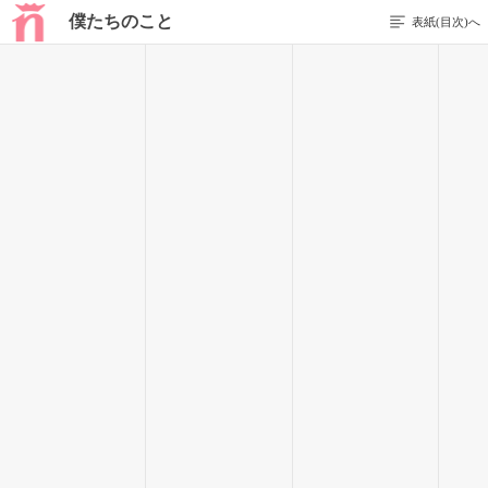
僕たちのこと
表紙(目次)へ
前のページを表示する
56 / 83
もうガマンの限界と店を辞める決意をしたのはユキ。
しかし店側が聞き入れてくれない。
(安月給で働かせてるんだもん。そりゃそうだ)
何時間か言い合った結果…
店側がキレた