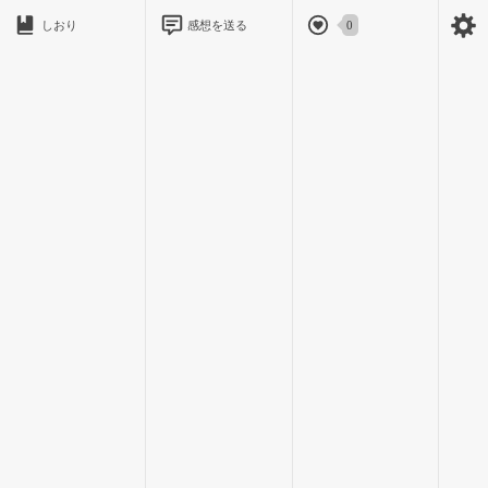
しおり
感想を送る
0
突然怒鳴りだし
テーブルを殴った支配人が言った言葉は
「辞めるんなら５０万持ってこいやこのチビスケが!!!!!!!」
１８歳になったばかりのユキに待ち受けていたのは…借金。
泣きながら消費者金融のカードを作った。
あまりの理不尽さにすら勝てないのが悔しかった。
でも、売り飛ばされるのと５０万払うのどっちが良いって
そりゃ借金した方がマシだ。