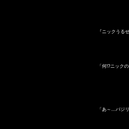
『ニックうるせ
「何!?ニックの
「あ～…バジ