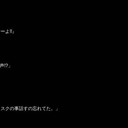
ーよ!!』
声!?」
リスクの事話すの忘れてた。」