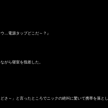
ロウ…電源タップどこだ～？』
しながら寝室を指差した。
けどさ～」と言ったところでニックの絶叫に驚いて携帯を落と