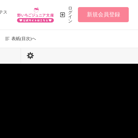
ロ
テス
グ
新規会員登録
イ
ン
表紙(目次)へ
206 / 461