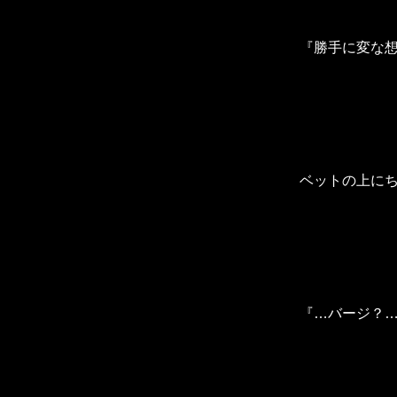
『勝手に変な
ベットの上に
『…バージ？