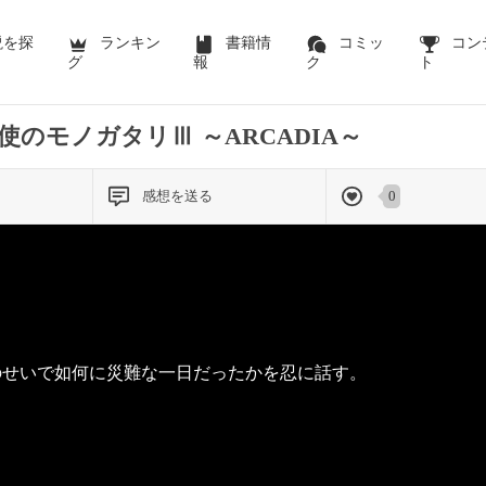
説を探
ランキン
書籍情
コミッ
コン
グ
報
ク
ト
使のモノガタリⅢ ～ARCADIA～
感想を送る
0
のせいで如何に災難な一日だったかを忍に話す。