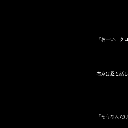
『おーい、ク
右京は忍と話
「そうなんだ