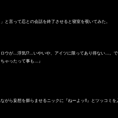
る」と言って忍との会話を終了させると寝室を覗いてみた。
ロウが…浮気!?…いやいや、アイツに限ってあり得ない…。
しちゃったって事も…』
ながら妄想を膨らませるニックに『ねーよッ!!』とツッコミを