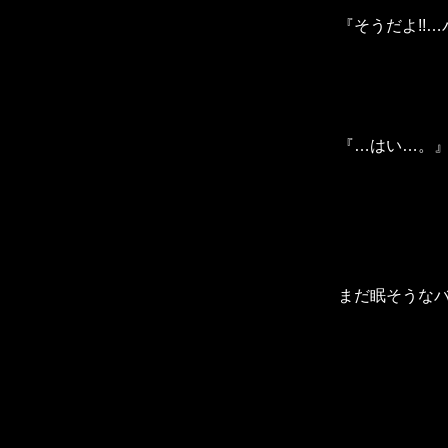
『そうだよ!!
『…はい…。
まだ眠そうな