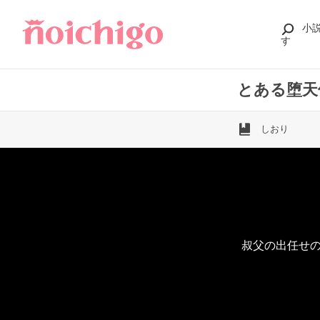
小
す
とある堕天
しおり
叔父の出任せ