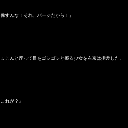
想像すんな！それ、バージだから！』
ちょこんと座って目をゴシゴシと擦る少女を右京は指差した。
…これが？』