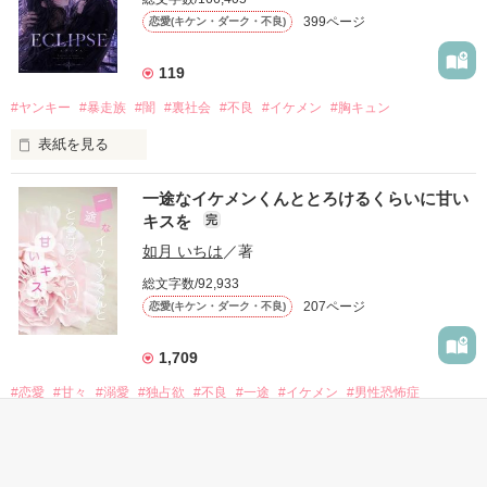
だから私は、中学時代に大好きだった彼を自分から振った。

399ページ
恋愛(キケン・ダーク・不良)
もう会うことはないと思っていたのに、

高校生になって再会した彼は、隣の学校で”王子様”と呼ばれる
119
人気者になっていた。

#ヤンキー
#暴走族
#闇
#裏社会
#不良
#イケメン
#胸キュン
表紙を見る
他の女の子には冷たいのに

私にだけ昔と変わらない笑顔を向けてくる。

表紙画像はAIです
一途なイケメンくんととろけるくらいに甘い
キスを
完
「澪ちゃん。」

如月 いちは
／著
作品を読む
それは止まっていた恋が再び動き始める合図──。

総文字数/92,933
207ページ
恋愛(キケン・ダーク・不良)
✨.ﾟ･*..☆.｡.:*✨.☆.｡.:. *:ﾟ✨.ﾟ･*..☆.｡.:*✨

1,709
人見知りだけど優しい無自覚だけどモテる

#恋愛
#甘々
#溺愛
#独占欲
#不良
#一途
#イケメン
#男性恐怖症
冴木澪-SaekiMio

#いいねチャンス01
×

表紙を見る
基本女子に冷たいのに澪にはわんこ男子になる
