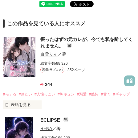
この作品を見ている人にオススメ
振ったはずの元カレが、今でも私を離してく
れません。
完
白雪りん
／著
総文字数/88,326
352ページ
恋愛(ラブコメ)
244
#モテる
#冷たい
#人懐っこい
#胸キュン
#溺愛
#嫉妬
#甘々
#ギャップ
表紙を見る
ECLIPSE
完
「好きだったから、別れを選んだ。」

RENA
／著
モテる人を好きになるのが怖かった。

総文字数/166,405