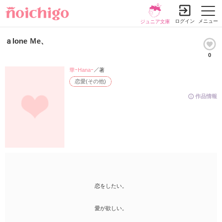
ログイン
メニュー
ジュニア文庫
ａlone Ｍe、
0
華ｰHanaｰ
／著
恋愛(その他)
作品情報
恋をしたい。
愛が欲しい。