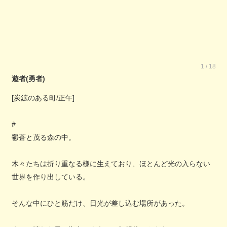
1 / 18
遊者(勇者)
[炭鉱のある町/正午]
#
鬱蒼と茂る森の中。
木々たちは折り重なる様に生えており、ほとんど光の入らない
世界を作り出している。
そんな中にひと筋だけ、日光が差し込む場所があった。