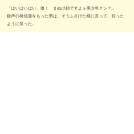
「はいはいはい、激！ まぬけ顔ですよォ美少年クン？」
銃声の発信源をもった男は、そうふざけた様に言って、狂った
ように笑った。
「だめだねェー？ ガキがこんな危ないモンもっちゃあ。セン
セー怒っちゃうぞー？」
言うと、まだ固まっている青年の手から剣を取り、それの品定
めを始めた。
と、顔に皮肉な笑みを張り付かせたまま、こりゃ売れるな、と
呟いて袋にいれる。
「な、な……、待て！！それは僕の剣だ！」
やっとショックから回復した青年が、慌てて男に怒鳴った。