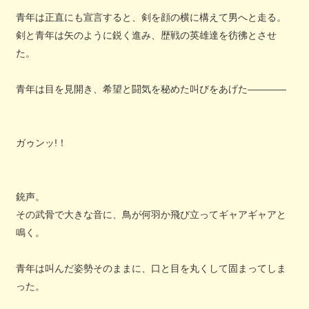
青年は正直にも宣言すると、剣を顔の横に構えて男へと走る。
剣と青年は矢のように鋭く進み、歴戦の英雄達を彷彿とさせ
た。
青年は目を見開き、希望と闘気を秘めた叫びをあげた――――
ガゥンッ!！
銃声。
その武骨で大きな音に、鳥が何羽か飛び立ってギャアギャアと
鳴く。
青年は叫んだ姿勢そのままに、口と目を丸くして固まってしま
った。