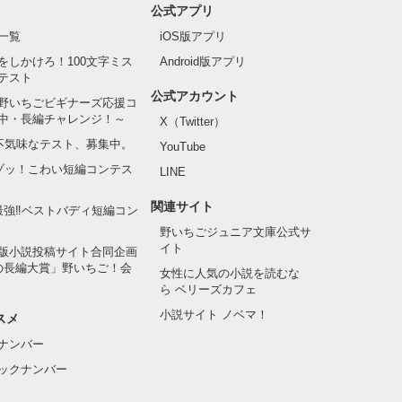
公式アプリ
一覧
iOS版アプリ
をしかけろ！100文字ミス
Android版アプリ
テスト
公式アカウント
野いちごビギナーズ応援コ
中・長編チャレンジ！～
X（Twitter）
の不気味なテスト、募集中。
YouTube
でゾッ！こわい短編コンテス
LINE
関連サイト
最強‼ベストバディ短編コン
野いちごジュニア文庫公式サ
イト
版小説投稿サイト合同企画
の長編大賞」野いちご！会
女性に人気の小説を読むな
ら ベリーズカフェ
小説サイト ノベマ！
スメ
ナンバー
ックナンバー