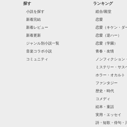
探す
ランキング
小説を探す
総合/殿堂
新着完結
恋愛
新着レビュー
恋愛（キケン・ダ
新着更新
恋愛（逆ハー）
ジャンル別小説一覧
恋愛（学園）
音楽コラボ小説
青春・友情
コミュニティ
ノンフィクション
ミステリー・サス
ホラー・オカルト
ファンタジー
歴史・時代
コメディ
絵本・童話
実用・エッセイ
詩・短歌・俳句・