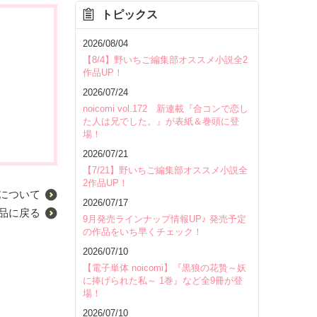
トピックス
2026/08/04
【8/4】野いちご編集部オススメ小説全2
作品UP！
2026/07/24
noicomi vol.172 新連載『合コンで恋し
た人は兄でした。』が表紙＆巻頭に登
場！
2026/07/21
【7/21】野いちご編集部オススメ小説全
2作品UP！
について
2026/07/17
品に戻る
9月発売ラインナップ情報UP♪ 発売予定
の作品をいち早くチェック！
2026/07/10
【電子単体 noicomi】『黒狼の花贄～妖
に捧げられた私～ 1巻』など全9冊が登
場！
2026/07/10