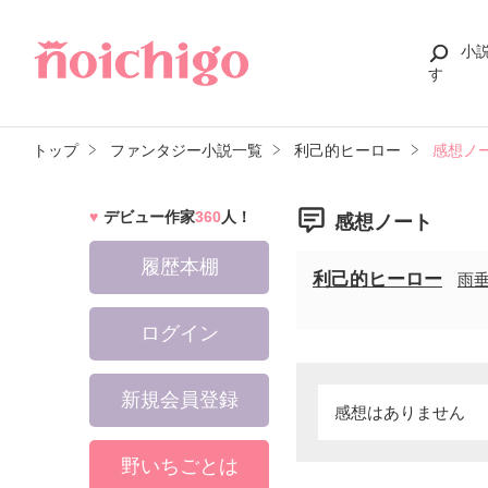
小
す
トップ
ファンタジー小説一覧
利己的ヒーロー
感想ノ
デビュー作家
360
人！
感想ノート
履歴本棚
利己的ヒーロー
雨
ログイン
新規会員登録
感想はありません
野いちごとは