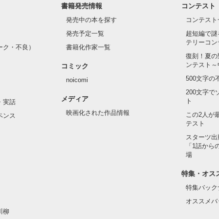
書籍発売情報
コンテスト
発売中の本を探す
コンテスト
発売予定一覧
超短編で謎
テリーコン
ーク・不良）
書籍化作家一覧
復刻！夏の
ンテスト～
コミック
500文字
noicomi
200文字
メディア
ト
・実話
映画化された作品情報
この2人が
ペンス
テスト
スターツ出
「1話から
場
特集・オス
特集バック
オススメバ
川柳