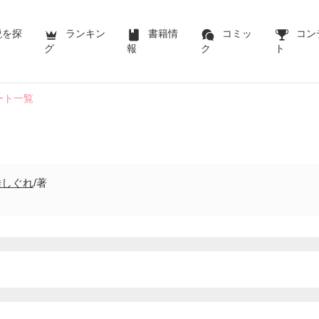
説を探
ランキン
書籍情
コミッ
コン
グ
報
ク
ト
ート一覧
垂しぐれ
/著