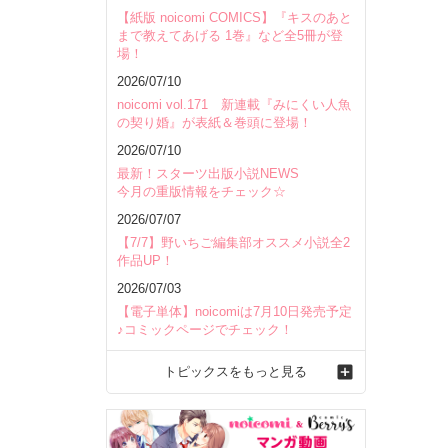
【紙版 noicomi COMICS】『キスのあと
まで教えてあげる 1巻』など全5冊が登
場！
2026/07/10
noicomi vol.171 新連載『みにくい人魚
の契り婚』が表紙＆巻頭に登場！
2026/07/10
最新！スターツ出版小説NEWS
今月の重版情報をチェック☆
2026/07/07
【7/7】野いちご編集部オススメ小説全2
作品UP！
2026/07/03
【電子単体】noicomiは7月10日発売予定
♪コミックページでチェック！
トピックスをもっと見る