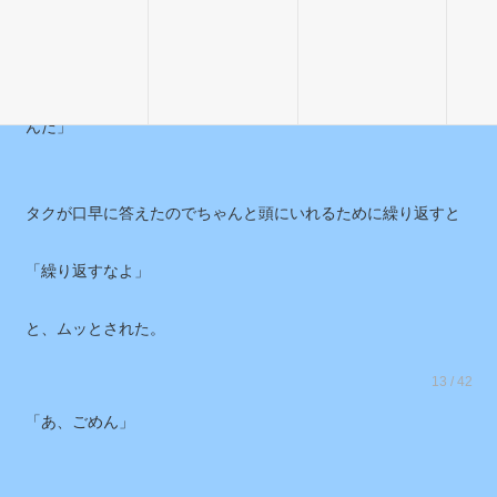
「親が離婚して、学校で掘られそうになって、彼女に振られ
た。以上」
「親が離婚して、学校で掘られそうになって、彼女に振られた
んだ」
タクが口早に答えたのでちゃんと頭にいれるために繰り返すと
「繰り返すなよ」
と、ムッとされた。
13 / 42
「あ、ごめん」