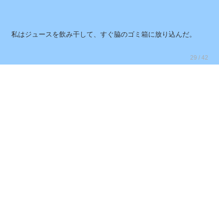
「なにが言いてぇんだよ、お前は」
私はジュースを飲み干して、すぐ脇のゴミ箱に放り込んだ。
29 / 42
「まだ歩くの？」
問うと、タクが
「おう」
と頷いたので、私たちは、またてくてくと一駅分。
今度の所要時間は約30分。
ついた駅の傍には、大きな神社があった。