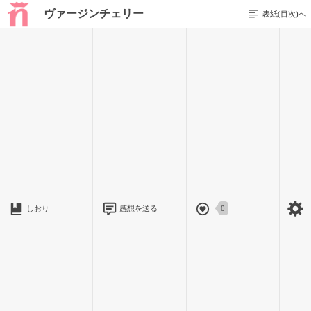
ヴァージンチェリー
表紙(目次)へ
前のページを表示する
12 / 42
「ねぇ」
「んー」
しおり
感想を送る
0
「傷心ってなにがあったの？」
興味本位で聞いてみた。