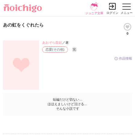
ログイン
メニュー
ジュニア文庫
あの虹をくぐれたら
0
あおぞら龍起
／著
恋愛(その他)
完
作品情報
短編だけど切ない…
ほほえましいけど泣ける…
そんな小説です