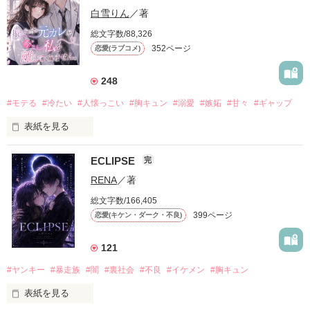
白雪りん
／著
総文字数/88,326
352ページ
恋愛(ラブコメ)
248
#モテる
#冷たい
#人懐っこい
#胸キュン
#溺愛
#嫉妬
#甘々
#ギャップ
表紙を見る
ECLIPSE
完
「好きだったから、別れを選んだ。」

RENA
／著
モテる人を好きになるのが怖かった。

総文字数/166,405
だから私は、中学時代に大好きだった彼を自分から振った。

399ページ
恋愛(キケン・ダーク・不良)
もう会うことはないと思っていたのに、

高校生になって再会した彼は、隣の学校で”王子様”と呼ばれる
121
人気者になっていた。

#ヤンキー
#暴走族
#闇
#裏社会
#不良
#イケメン
#胸キュン
表紙を見る
他の女の子には冷たいのに

私にだけ昔と変わらない笑顔を向けてくる。
