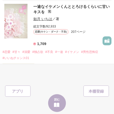
表紙画像はAIです
一途なイケメンくんととろけるくらいに甘い
キスを
完
「澪ちゃん。」

如月 いちは
／著
作品を読む
それは止まっていた恋が再び動き始める合図──。

総文字数/92,933
207ページ
恋愛(キケン・ダーク・不良)
✨.ﾟ･*..☆.｡.:*✨.☆.｡.:. *:ﾟ✨.ﾟ･*..☆.｡.:*✨

1,709
人見知りだけど優しい無自覚だけどモテる

#恋愛
#甘々
#溺愛
#独占欲
#不良
#一途
#イケメン
#男性恐怖症
冴木澪-SaekiMio

#いいねチャンス01
×

表紙を見る
基本女子に冷たいのに澪にはわんこ男子になる

篠宮光-ShinomiyaHikaru

「瑠莉に一目惚れしたんだよ……悪いかよ」

アプリ
✨.ﾟ･*..☆.｡.:*✨.☆.｡.:. *:ﾟ✨.ﾟ･*..☆.｡.:*✨

読む
そして光を巡ってライバルも登場！？

「貴方なんかに光先輩は渡しませんから。」
