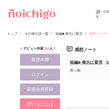
小
す
トップ
その他小説一覧
短編■ 偉大に冒涜
感想ノート
デビュー作家
360
人！
感想ノート
履歴本棚
短編■ 偉大に冒涜
廊
赤っ恥
ログイン
新規会員登録
野いちごとは