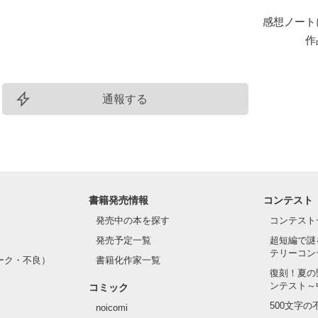
感想ノート
作
通報する
書籍発売情報
コンテスト
発売中の本を探す
コンテスト
発売予定一覧
超短編で謎
テリーコン
ーク・不良）
書籍化作家一覧
復刻！夏の
ンテスト～
コミック
500文字
noicomi