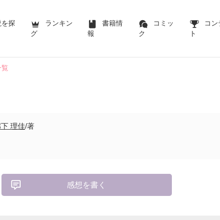
説を探
ランキン
書籍情
コミッ
コン
グ
報
ク
ト
一覧
下 理佳
/著
感想を書く