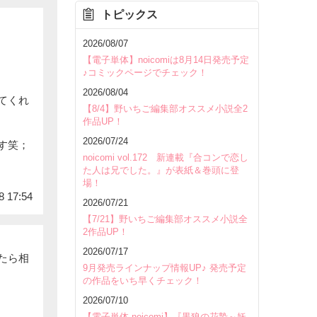
トピックス
2026/08/07
【電子単体】noicomiは8月14日発売予定
♪コミックページでチェック！
2026/08/04
てくれ
【8/4】野いちご編集部オススメ小説全2
作品UP！
2026/07/24
す笑；
noicomi vol.172 新連載『合コンで恋し
た人は兄でした。』が表紙＆巻頭に登
場！
8 17:54
2026/07/21
【7/21】野いちご編集部オススメ小説全
2作品UP！
2026/07/17
たら相
9月発売ラインナップ情報UP♪ 発売予定
の作品をいち早くチェック！
2026/07/10
【電子単体 noicomi】『黒狼の花贄～妖