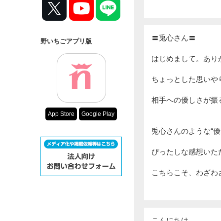
〓兎心さん〓
野いちごアプリ版
はじめまして。あり
ちょっとした思いやり
相手への優しさが振
App Store
Google Play
兎心さんのような“
ぴったしな感想いた
こちらこそ、わざわ
こんにちは