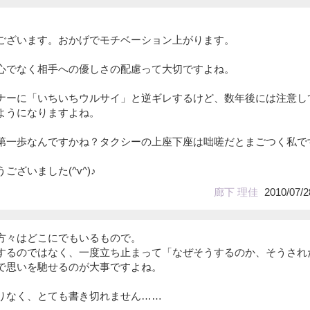
ございます。おかげでモチベーション上がります。
心でなく相手への優しさの配慮って大切ですよね。
ナーに「いちいちウルサイ」と逆ギレするけど、数年後には注意し
ようになりますよね。
第一歩なんですかね？タクシーの上座下座は咄嗟だとまごつく私で
ざいました(^v^)♪
廊下 理佳
2010/07/2
方々はどこにでもいるもので。
するのではなく、一度立ち止まって「なぜそうするのか、そうされ
で思いを馳せるのが大事ですよね。
りなく、とても書き切れません……