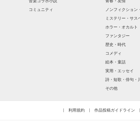
音楽コラボ小説
青春・友情
コミュニティ
ノンフィクション
ミステリー・サス
ホラー・オカルト
ファンタジー
歴史・時代
コメディ
絵本・童話
実用・エッセイ
詩・短歌・俳句・
その他
利用規約
作品投稿ガイドライン