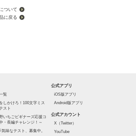
について
品に戻る
公式アプリ
一覧
iOS版アプリ
をしかけろ！100文字ミス
Android版アプリ
テスト
公式アカウント
野いちごビギナーズ応援コ
中・長編チャレンジ！～
X（Twitter）
の不気味なテスト、募集中。
YouTube