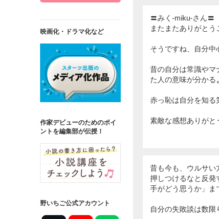
〓みく-miku-さん〓
またまたありがとう
映画化・ドラマ化など
そうですね、自分中
昔の自分は常識やマ
た人の意味が分かる
赤っ恥は自分を知る
素敵な感想ありがとうご
作家デビューのためのポイ
ントを編集部が伝授！
昔も今も、ウルサい
押しつけるなと反発
手がどう思うか」ま
野いちご公式アカウント
自分の失敗談は数限