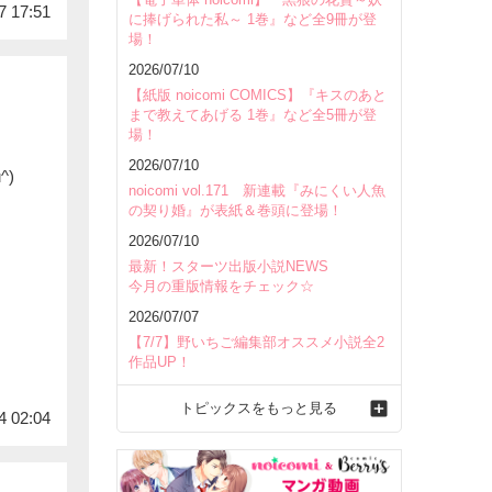
7 17:51
に捧げられた私～ 1巻』など全9冊が登
場！
2026/07/10
【紙版 noicomi COMICS】『キスのあと
まで教えてあげる 1巻』など全5冊が登
場！
2026/07/10
)
noicomi vol.171 新連載『みにくい人魚
の契り婚』が表紙＆巻頭に登場！
2026/07/10
最新！スターツ出版小説NEWS
今月の重版情報をチェック☆
2026/07/07
【7/7】野いちご編集部オススメ小説全2
作品UP！
トピックスをもっと見る
4 02:04