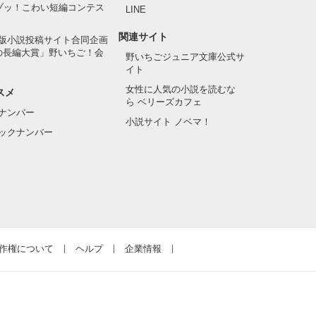
でゾッ！こわい短編コンテス
LINE
関連サイト
版小説投稿サイト合同企画
の長編大賞」野いちご！会
野いちごジュニア文庫公式サ
イト
女性に人気の小説を読むな
スメ
ら ベリーズカフェ
ナンバー
小説サイト ノベマ！
ックナンバー
作権について
ヘルプ
企業情報