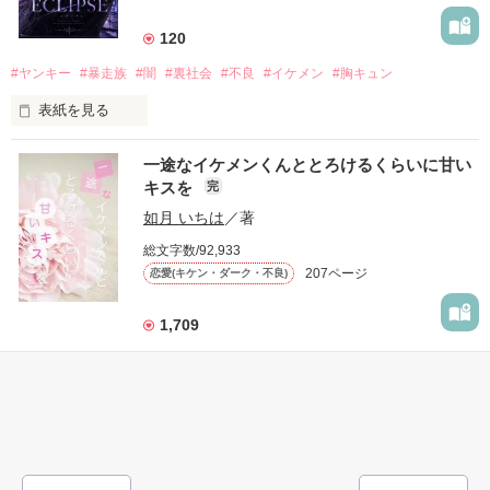
もう会うことはないと思っていたのに、

高校生になって再会した彼は、隣の学校で”王子様”と呼ばれる
120
人気者になっていた。

#ヤンキー
#暴走族
#闇
#裏社会
#不良
#イケメン
#胸キュン
表紙を見る
他の女の子には冷たいのに

私にだけ昔と変わらない笑顔を向けてくる。

表紙画像はAIです
一途なイケメンくんととろけるくらいに甘い
キスを
完
「澪ちゃん。」

如月 いちは
／著
作品を読む
それは止まっていた恋が再び動き始める合図──。

総文字数/92,933
207ページ
恋愛(キケン・ダーク・不良)
✨.ﾟ･*..☆.｡.:*✨.☆.｡.:. *:ﾟ✨.ﾟ･*..☆.｡.:*✨

1,709
人見知りだけど優しい無自覚だけどモテる

#恋愛
#甘々
#溺愛
#独占欲
#不良
#一途
#イケメン
#男性恐怖症
冴木澪-SaekiMio

#いいねチャンス01
×

表紙を見る
基本女子に冷たいのに澪にはわんこ男子になる

篠宮光-ShinomiyaHikaru
