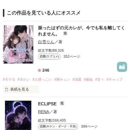
この作品を見ている人にオススメ
振ったはずの元カレが、今でも私を離してく
れません。
完
白雪りん
／著
総文字数/88,326
352ページ
恋愛(ラブコメ)
246
#モテる
#冷たい
#人懐っこい
#胸キュン
#溺愛
#嫉妬
#甘々
#ギャップ
表紙を見る
ECLIPSE
完
「好きだったから、別れを選んだ。」

RENA
／著
モテる人を好きになるのが怖かった。

総文字数/166,405
だから私は、中学時代に大好きだった彼を自分から振った。

399ページ
恋愛(キケン・ダーク・不良)