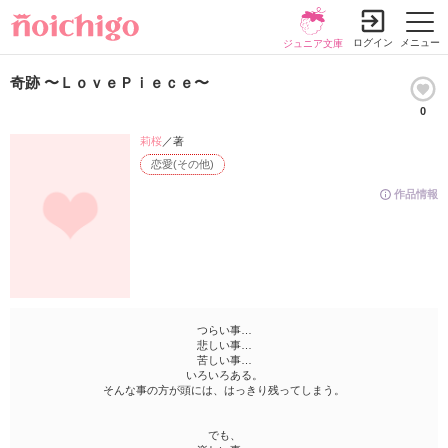
ログイン
メニュー
ジュニア文庫
奇跡 〜ＬｏｖｅＰｉｅｃｅ〜
0
莉桜
／著
恋愛(その他)
作品情報
つらい事…
悲しい事…
苦しい事…
いろいろある。
そんな事の方が頭には、はっきり残ってしまう。
でも、