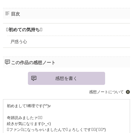
目次
初めての気持ち
戸惑う心
この作品の感想ノート
感想を書く
感想ノートについて
初めまして!稀理です(^^)v
奇跡読みましたァ
続きが気になります(>_<)
ファンになっちゃいましたんでょろしくです∈(´∀｀*)