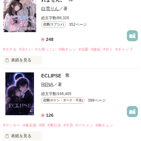
白雪りん
／著
総文字数/88,326
352ページ
恋愛(ラブコメ)
248
#モテる
#冷たい
#人懐っこい
#胸キュン
#溺愛
#嫉妬
#甘々
#ギャップ
表紙を見る
ECLIPSE
完
「好きだったから、別れを選んだ。」

RENA
／著
モテる人を好きになるのが怖かった。

総文字数/166,405
だから私は、中学時代に大好きだった彼を自分から振った。

399ページ
恋愛(キケン・ダーク・不良)
もう会うことはないと思っていたのに、

高校生になって再会した彼は、隣の学校で”王子様”と呼ばれる
126
人気者になっていた。

#ヤンキー
#暴走族
#闇
#裏社会
#不良
#イケメン
#胸キュン
表紙を見る
他の女の子には冷たいのに
