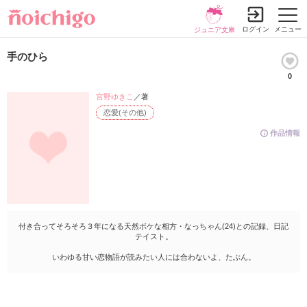
ログイン
メニュー
ジュニア文庫
手のひら
0
宮野ゆきこ
／著
恋愛(その他)
作品情報
付き合ってそろそろ３年になる天然ボケな相方・なっちゃん(24)との記録、日記
テイスト。
いわゆる甘い恋物語が読みたい人には合わないよ、たぶん。