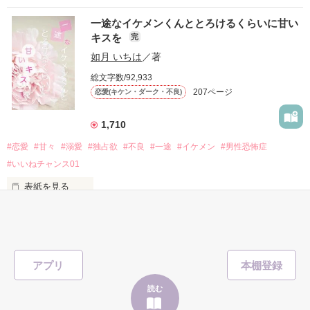
私にだけ昔と変わらない笑顔を向けてくる。

表紙画像はAIです
一途なイケメンくんととろけるくらいに甘い
キスを
完
「澪ちゃん。」

如月 いちは
／著
作品を読む
それは止まっていた恋が再び動き始める合図──。

総文字数/92,933
207ページ
恋愛(キケン・ダーク・不良)
✨.ﾟ･*..☆.｡.:*✨.☆.｡.:. *:ﾟ✨.ﾟ･*..☆.｡.:*✨

1,710
人見知りだけど優しい無自覚だけどモテる

#恋愛
#甘々
#溺愛
#独占欲
#不良
#一途
#イケメン
#男性恐怖症
冴木澪-SaekiMio

#いいねチャンス01
×

表紙を見る
基本女子に冷たいのに澪にはわんこ男子になる

篠宮光-ShinomiyaHikaru

「瑠莉に一目惚れしたんだよ……悪いかよ」

✨.ﾟ･*..☆.｡.:*✨.☆.｡.:. *:ﾟ✨.ﾟ･*..☆.｡.:*✨

アプリ
そして光を巡ってライバルも登場！？

読む
「貴方なんかに光先輩は渡しませんから。」
