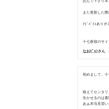
読んで下さり本当
また更新した際に
ｱﾄﾞﾊﾞｲｽありが
十七夜様のサイ
なおﾋﾟｮﾝ
さん
初めまして、十七
敢えてセンタリ
生かせるのは素
あぁ本当見習いた