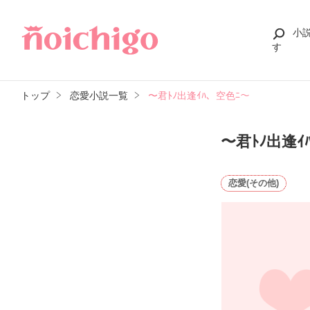
小
す
トップ
恋愛小説一覧
〜君ﾄﾉ出逢ｲﾊ、空色ﾆ〜
〜君ﾄﾉ出逢ｲ
恋愛(その他)