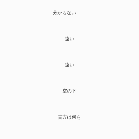
分からない───
遠い
遠い
空の下
貴方は何を