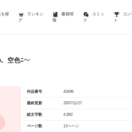
説を探
ランキン
書籍情
コミッ
コン
グ
報
ク
ト
ﾊ、空色ﾆ〜
作品番号
43496
最終更新
2007/11/27
総文字数
4,892
ページ数
13ページ