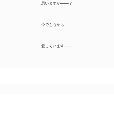
思いますか───？
今でも心から───
愛しています───