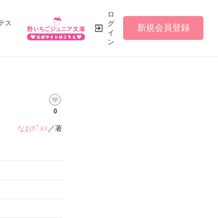
ロ
テス
グ
新規会員登録
イ
ン
0
なおﾋﾟｮﾝ
／著