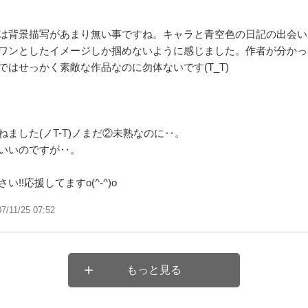
は背景描写があまり無い事ですね。キャラと青空色の日記の出会い
ワンとしたイメージしか掴めないように感じました。作者が分かっ
ではせっかく素敵な作品なのに勿体ないです(T_T)
ねました(ノT-T)ノまだ②未熟なのに‥。
いいのですが‥。
!!応援してますo(^-^)o
07/11/25 07:52
もっと見る