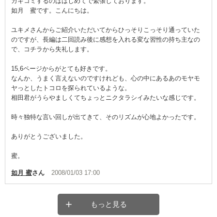
カキコミするのははじめてで緊張しております。
如月 蜜です。こんにちは。
ユキメさんからご紹介いただいてからひっそりこっそり通っていた
のですが、長編は二回読み後に感想を入れる変な習性の持ち主なの
で、コチラから失礼します。
15,6ページからがとても好きです。
なんか、うまく言えないのですけれども、心の中にあるあのモヤモ
ヤっとしたトコロを探られているような。
相田君がうらやましくてちょっとニクタラシイみたいな感じです。
時々独特な言い回しが出てきて、そのリズムが心地よかったです。
ありがとうございました。
蜜。
如月 蜜
さん
2008/01/03 17:00
もっと見る