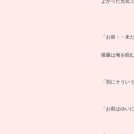
よかった元気
「お前・・未
後藤は俺を睨
「別にそうい
「お前はゆい