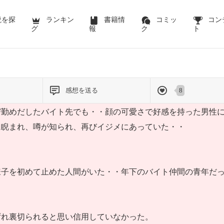
説を探
ランキン
書籍情
コミッ
コン
グ
報
ク
ト
感想を送る
8
び勤めだしたバイト先でも・・顔の可愛さで好感を持った男性
に睨まれ、噂が知られ、再びイジメにあっていた・・
様子を初めて止めた人間がいた・・年下のバイト仲間の青年だ
ずれ裏切られると思い信用していなかった。