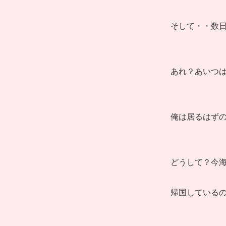
そして・・数
あれ？あいつ
俺は居るはず
どうして？今
帰国している