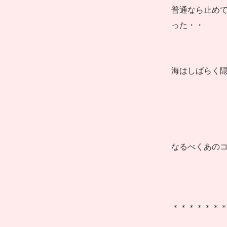
普通なら止め
った・・
海はしばらく
なるべくあの
＊＊＊＊＊＊