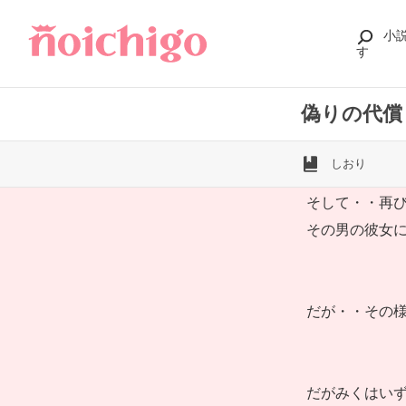
小
す
偽りの代償
しおり
そして・・再
その男の彼女
だが・・その
だがみくはい