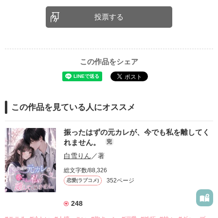
投票する
この作品をシェア
この作品を見ている人にオススメ
振ったはずの元カレが、今でも私を離してく
れません。
完
白雪りん
／著
総文字数/88,326
352ページ
恋愛(ラブコメ)
248