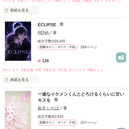
#モテる
#冷たい
#人懐っこい
#胸キュン
#溺愛
#嫉妬
#甘々
#ギャップ
表紙を見る
ECLIPSE
完
「好きだったから、別れを選んだ。」

RENA
／著
モテる人を好きになるのが怖かった。

総文字数/166,405
だから私は、中学時代に大好きだった彼を自分から振った。

399ページ
恋愛(キケン・ダーク・不良)
もう会うことはないと思っていたのに、

高校生になって再会した彼は、隣の学校で”王子様”と呼ばれる
126
人気者になっていた。

#ヤンキー
#暴走族
#闇
#裏社会
#不良
#イケメン
#胸キュン
表紙を見る
他の女の子には冷たいのに

私にだけ昔と変わらない笑顔を向けてくる。

表紙画像はAIです
一途なイケメンくんととろけるくらいに甘い
キスを
完
「澪ちゃん。」

如月 いちは
／著
作品を読む
それは止まっていた恋が再び動き始める合図──。

総文字数/92,933
207ページ
恋愛(キケン・ダーク・不良)