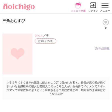
ログイン
メニュー
ジュニア文庫
三角おむすび
0
おんぶ
／著
恋愛(その他)
作品情報
小学２年で５０過ぎの親父に処女を１０万で買われた私と、身長が高く髪が長く
きれいなお嬢様系の彼女と芸能人にそっくりな人がいる長身でイケメンでスポー
ツマンで大学教授の息子という肩書きをもつ高校教師との三角関係のは最後はど
うなるのか