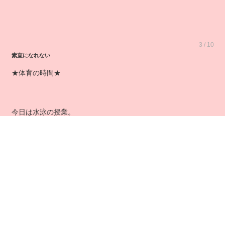
3 / 10
素直になれない
★体育の時間★
今日は水泳の授業。
水着を忘れて、水泳が出来なかった。
いつもの紺色のジャージを来た先生が近づいて来る・・・