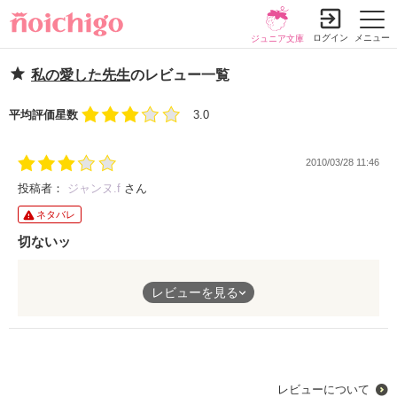
ログイン
メニュー
ジュニア文庫
私の愛した先生
のレビュー一覧
平均評価星数
3.0
2010/03/28 11:46
投稿者：
ジャンヌ.f
さん
ネタバレ
切ないッ
叶わなくても、好きな気持ちを止められない。
レビューを見る
そんな少女の儚い恋
彼女がどんな道に、進んだかも気になりますねﾟ
レビューについて