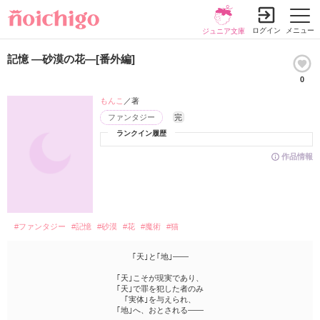
ログイン
メニュー
ジュニア文庫
記憶 ―砂漠の花―[番外編]
0
もんこ
／著
ファンタジー
完
ランクイン履歴
作品情報
#ファンタジー
#記憶
#砂漠
#花
#魔術
#猫
｢天｣と｢地｣――
｢天｣こそが現実であり、
｢天｣で罪を犯した者のみ
｢実体｣を与えられ、
｢地｣へ、おとされる――