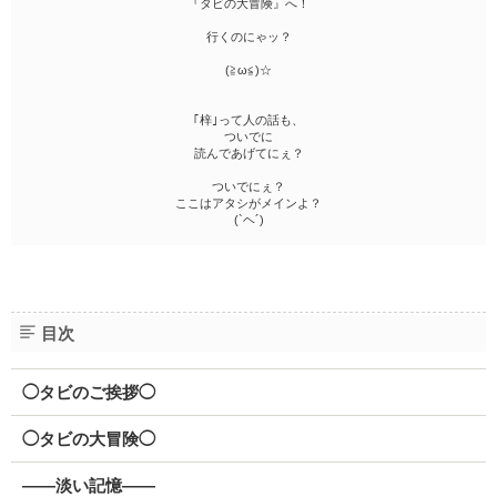
『タビの大冒険』へ！
行くのにゃッ？
(≧ω≦)☆
｢梓｣って人の話も、
ついでに
読んであげてにぇ？
ついでにぇ？
ここはアタシがメインよ？
(`ヘ´)
目次
◯タビのご挨拶◯
◯タビの大冒険◯
――淡い記憶――