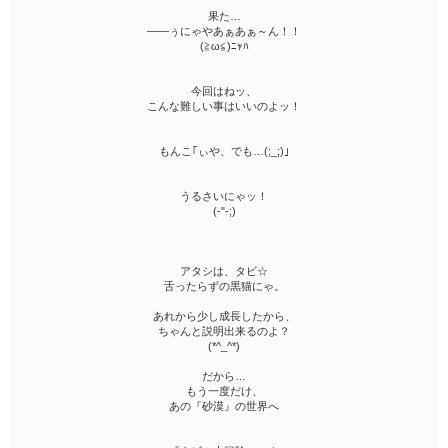
果た…
――ぅにゃやあぁあぁ～ん！！
(≧ω≦)ﾆｬﾊ
今回はねッ、
こんな難しい事はいいのよッ！
もんこ｢ぃや、でも…(;_;)｣
うるさいにゃッ！
(-"-;)
アタシは、タビ☆
舌ったらずの黒猫にゃ。
あれから少し成長したから、
ちゃんと説明出来るのよ？
(*^_^*)
だから…
もう一度だけ、
あの『砂漠』の世界へ