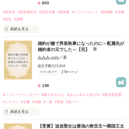
603
#異世界
#異世界転生
#悪役令嬢
#家族愛
#ハッピーエンド
#群像劇
#令嬢
#幼女
#溺愛
表紙を見る
婚約が嫌で男装執事になったのに～配属先が
『転生悪役幼女は最恐パパの愛娘になりました』

婚約者の元でした～【完】
完
番外編です。

みみみ.com
／著
※本編のネタバレを含みます。

総文字数/123,916
278ページ
ファンタジー
2025.9.26 

『Petit Chapter3 愛と呼ぶもの』を

公開しました

148
2025.10.24

#ハッピーファンタジー
#愛され主人公
#はちゃめちゃ美少女
#異世界恋愛
『Petit Chapter4 誰が為のごちそう』を

#イケメン
#令嬢
#溺愛
#一途
#男装
#逆ハー
表紙を見る
作品を読む
【受賞】追放聖女は最強の救世主〜隣国王太
＼異世界ラブコメ×ハッピーファンタジー／
