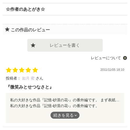
☆作者のあとがき☆
この作品のレビュー
レビューを書く
レビューについて
2011/11/05 18:10
投稿者：
如月 蜜
さん
『微笑みとせつなさと』
私の大好きな作品『記憶-砂漠の花-』の番外編です。 まず表紙で一生懸命自己主張をしている黒ねこのタビちゃんの物語、これがもう、本当に可愛い。 自慢の白い靴下部分が泥で汚れて、それを気にするところなんてもう、ねこ好きにはたまらない可愛さです。それと共に、本編では読者が知りえなかったあの人とあの人のあんな会話や、あの人達との出逢いの時の今思えば納得のシーンの裏話など…記憶ファンにはたまらない作品です。 そしてもう１つの--淡い記憶--本編を読んでもう数年経つのですが、読んでいる途中から胸が苦しく、せつなくなりました。 もんこさんの作品のキャラクターは、この世のどこかに存在しているのではないかと思うのです。心理描写が素晴らしくて、胸が痛くなる程です。 オトナが楽しめるファンタジーが此処にあります。まずは本編に、お出かけ下さいませ。
私の大好きな作品『記憶-砂漠の花-』の番外編です。
続きを見る
まず表紙で一生懸命自己主張をしている黒ねこのタビちゃんの物
語、これがもう、本当に可愛い。