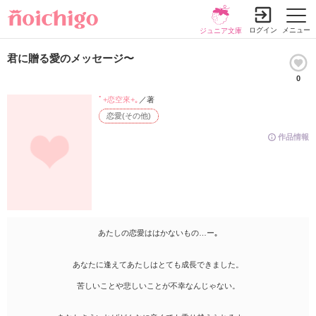
ログイン
メニュー
ジュニア文庫
君に贈る愛のメッセージ〜
0
ﾟ+恋空來+｡
／著
恋愛(その他)
作品情報
あたしの恋愛ははかないもの…ー｡
あなたに逢えてあたしはとても成長できました。
苦しいことや悲しいことが不幸なんじゃない。