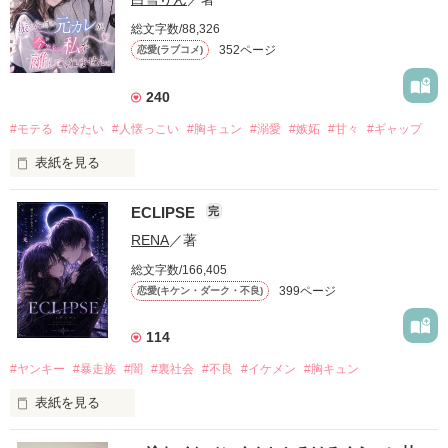
総文字数/88,326
352ページ
恋愛(ラブコメ)
240
#モテる
#冷たい
#人懐っこい
#胸キュン
#溺愛
#嫉妬
#甘々
#ギャップ
表紙を見る
ECLIPSE
完
「好きだったから、別れを選んだ。」

RENA
／著
モテる人を好きになるのが怖かった。

総文字数/166,405
だから私は、中学時代に大好きだった彼を自分から振った。

399ページ
恋愛(キケン・ダーク・不良)
もう会うことはないと思っていたのに、

高校生になって再会した彼は、隣の学校で”王子様”と呼ばれる
114
人気者になっていた。

#ヤンキー
#暴走族
#闇
#裏社会
#不良
#イケメン
#胸キュン
表紙を見る
他の女の子には冷たいのに

私にだけ昔と変わらない笑顔を向けてくる。

表紙画像はAIです