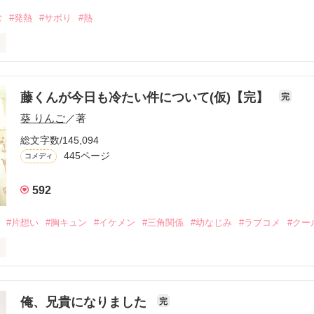
む
#発熱
#サボり
#熱
休みたいなぁ〜

と一度はあるんではないでしょうか。

藤くんが今日も冷たい件について(仮)【完】
完
葵 りんご
／著
し...

総文字数/145,094
出そう!

445ページ
コメディ
592
┈┈┈┈┈┈┈┈┈

#片想い
#胸キュン
#イケメン
#三角関係
#幼なじみ
#ラブコメ
#クー
！！

構たくさんの方に読んでもらえていて驚きました…！！

のためになっていたら嬉しいです(笑)

俺、兄貴になりました
完