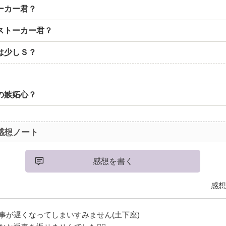
ーカー君？
ストーカー君？
は少しＳ？
？
の嫉妬心？
感想ノート
感想を書く
感想
事が遅くなってしまいすみません(土下座)