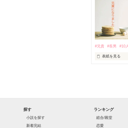
ランキング入り
♔ 総合10位 ♔

「……」

(2019.10.26)

♔ コメディ1位 
(2018.9.8)

「ねぇ、藤く〜
#兄貴
#長男
#1
かんたん感想も
表紙を見る
これからもよろし
「……」

ファションデザ
久遠 翔輝（クド
「ねぇねぇ〜、
探す
ランキング
小説を探す
総合/殿堂
「っうるさい！
新着完結
恋愛
ある日突然……。