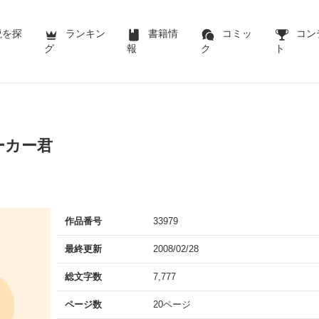
説を探
ランキン
書籍情
コミッ
コン
グ
報
ク
ト
ーカー君
作品番号
33979
最終更新
2008/02/28
総文字数
7,777
ページ数
20ページ