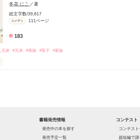
しました！

冬花 にこ
／著
総文字数/39,817
111ページ
コメディ
♔

183
ん！」

0人兄弟
#兄弟
#再婚
#双子
#家族
900件以上頂けてとても嬉しいです！！

くお願いします(〃．．)) ﾍﾟｺｯ
イナーの俺、

作品を読む
オ ショウキ）、22歳。

藤く〜ん！」

書籍発売情報
コンテスト
発売中の本を探す
コンテスト
俺の近くに寄ってくんな」

発売予定一覧
超短編で謎

