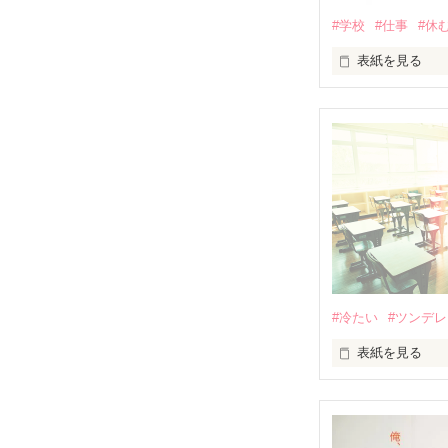
#学校
#仕事
#休
表紙を見る
明日学校(仕事)
なんて感じたこ
でも休む理由もない
あ!そうだ！熱を
┈┈┈┈┈┈┈
#冷たい
#ツンデレ
お久しぶりです
表紙を見る
久々に見たら結
少しでも皆さん
「藤く〜ん」
