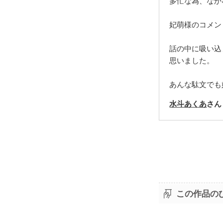
多忙な為、なか
妃萌様のコメン
話の中に吸い込
思いました。
あんな駄文でも妃
水斗あくあ
さん
この作品の