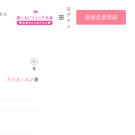
ロ
テス
グ
新規会員登録
イ
ン
0
水斗あくあ
／著