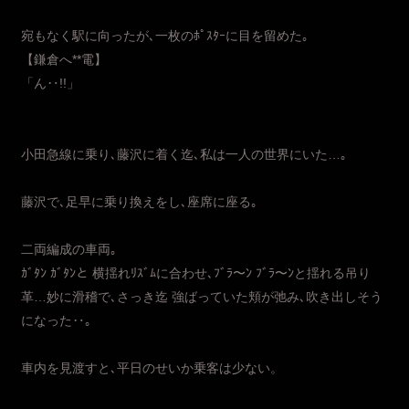
宛もなく駅に向ったが､一枚のﾎﾟｽﾀｰに目を留めた｡
【鎌倉へ**電】
「ん‥!!」
小田急線に乗り､藤沢に着く迄､私は一人の世界にいた…｡
藤沢で､足早に乗り換えをし､座席に座る｡
二両編成の車両｡
ｶﾞﾀﾝ ｶﾞﾀﾝと 横揺れﾘｽﾞﾑに合わせ､ﾌﾞﾗ〜ﾝ ﾌﾞﾗ〜ﾝと揺れる吊り
革…妙に滑稽で､さっき迄 強ばっていた頬が弛み､吹き出しそう
になった‥｡
車内を見渡すと､平日のせいか乗客は少ない。