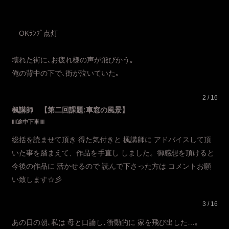
OKﾗﾝﾌﾟ点灯
壊れた街に､お疲れ様の声が飛びかう｡
俺の背中の下で､街が泣いていた｡
2 / 16
楓講師 【第二回課題:車窓の風景】
‖‖途中下車‖‖
総括を読ませて頂き 得た気付きと 楓講師に アドバイスして頂
いた事を踏まえて、作品を手直し しました。御感想を頂けると
今後の作品に 活かせるので 読んで下さった方は コメントお願
い致します☆彡
3 / 16
あの日の朝､私は 母と口論し､衝動的に 家を飛び出した…｡