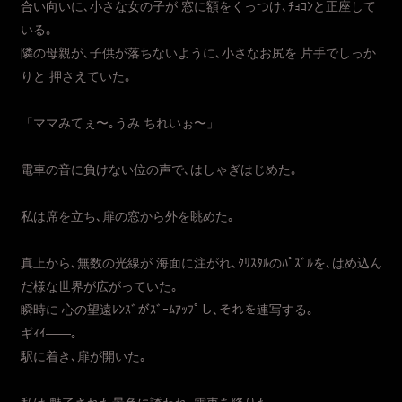
合い向いに､小さな女の子が 窓に額をくっつけ､ﾁｮｺﾝと正座して
いる｡
隣の母親が､子供が落ちないように､小さなお尻を 片手でしっか
りと 押さえていた｡
「ママみてぇ〜｡うみ ちれいぉ〜」
電車の音に負けない位の声で､はしゃぎはじめた｡
私は席を立ち､扉の窓から外を眺めた｡
真上から､無数の光線が 海面に注がれ､ｸﾘｽﾀﾙのﾊﾟｽﾞﾙを､はめ込ん
だ様な世界が広がっていた｡
瞬時に 心の望遠ﾚﾝｽﾞがｽﾞｰﾑｱｯﾌﾟし､それを連写する｡
ギｨｲ――｡
駅に着き､扉が開いた｡