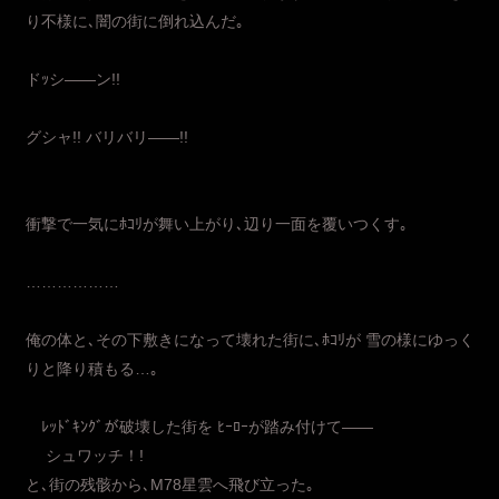
り不様に､闇の街に倒れ込んだ｡
ドｯシ――ン!!
グシャ!! バリバリ――!!
衝撃で一気にﾎｺﾘが舞い上がり､辺り一面を覆いつくす｡
………………
俺の体と､その下敷きになって壊れた街に､ﾎｺﾘが 雪の様にゆっく
りと降り積もる…｡
ﾚｯﾄﾞｷﾝｸﾞが破壊した街を ﾋｰﾛｰが踏み付けて――
シュワッチ！!
と､街の残骸から､M78星雲へ飛び立った｡