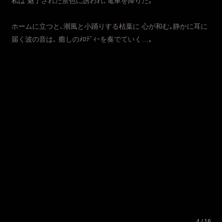
私は 魅了された景色に誘われ､電車を降りた｡
ホームに立つと､潮風と小踊りする枯葉に 心が和む｡静かに耳に
届く波の音は､ 癒しのﾒﾛﾃﾞｨｰを奏でていく…｡
4 / 16