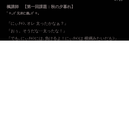
楓講師 【第一回課題：秋の夕暮れ】
ﾟ＋｡//ﾟ兄弟仁義｡//ﾟ＋｡
『にぃﾁｬﾝ､オレ 太ったかなぁ？』
『おぅ。そうだな‥太ったな！』
『でも､にぃﾁｬﾝには､負けるよ！にぃﾁｬﾝは 横綱みたいだもﾝ』
『あはは。横綱かぁ』
『あれっ？にぃﾁｬﾝ､何か変だよ‥ｲﾀｯ､頭が――』
『おいっ！どうした？ だぃ‥んぐｯ､ぃてて〜痛てえ―――！』
「仁(ｼﾞﾝ)兄ちゃん､俺 こんなに 太いの！」
「ほらｯ見ろよ！義(ﾖｼ)より 俺の方が すげぇよ!太くて重い！横
綱だな！!」
「すっげー！本当だ」