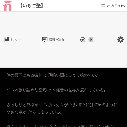
【いちご塾】
表紙(目次)へ
1 / 16
しおり
感想を送る
0
楓講師【第三回課題:街を書く】
◆狙われた街◆
1968年某月
俺の眼下にある街並は､薄暗い闇に染まり始めていた｡
ﾋﾟｰﾝと張り詰めた空気の中､無音の世界が広がっている｡
ぎっしりと並ぶ家々に､所々灯りがつき､道路にはﾐﾆｶｰのように
小さな車が､疎らに走っている｡
遠くの山脈も､緑の体を 藍染の寝具にすっぽり潜り込ませてい