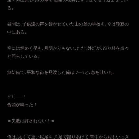
る｡
昼間は､子供達の声を響かせていた山の麓の学校も､今は静寂の
中にある｡
空には煌めく星も､月明かりもない｡ただ､外灯が､ｱｽﾌｧﾙﾄを点々
と照らしている｡
無防備で､平和な街を見渡した俺は ﾌーｯと､息を吐いた｡
ビｲ――!!
合図が鳴った！
＝失敗は許されない！＝
俺は､太くて重い尻尾を 片足で蹴りあげて 背中からおもいっき