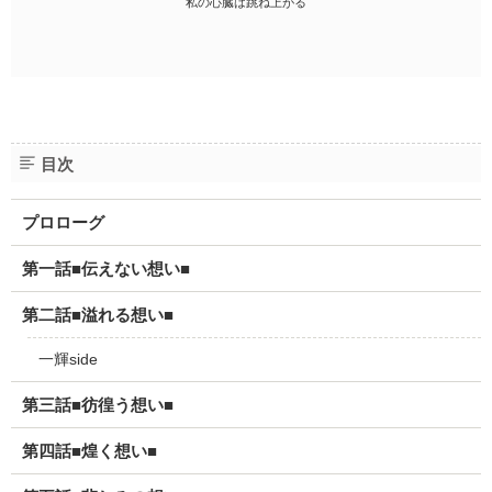
私の心臓は跳ね上がる
目次
プロローグ
第一話■伝えない想い■
第二話■溢れる想い■
一輝side
第三話■彷徨う想い■
第四話■煌く想い■