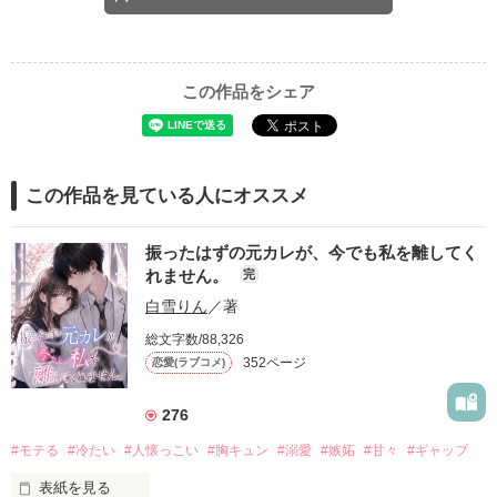
この作品をシェア
この作品を見ている人にオススメ
振ったはずの元カレが、今でも私を離してく
れません。
完
白雪りん
／著
総文字数/88,326
352ページ
恋愛(ラブコメ)
276
#モテる
#冷たい
#人懐っこい
#胸キュン
#溺愛
#嫉妬
#甘々
#ギャップ
表紙を見る