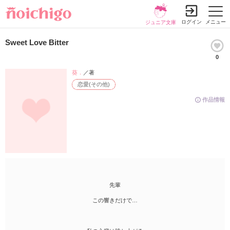
ログイン
メニュー
ジュニア文庫
Sweet Love Bitter
0
葵．
／著
恋愛(その他)
作品情報
先輩
この響きだけで…