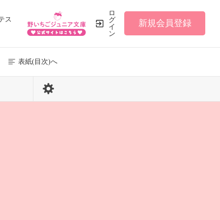
ロ
テス
グ
新規会員登録
イ
ン
表紙(目次)へ
284 / 354