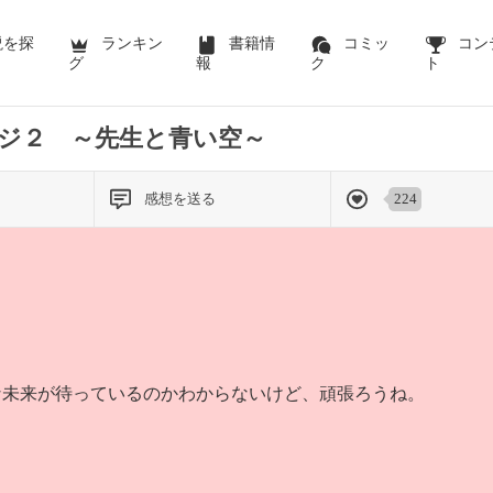
前のページを表示する
説を探
ランキン
書籍情
コミッ
コン
グ
報
ク
ト
ジ２ ～先生と青い空～
感想を送る
224
な未来が待っているのかわからないけど、頑張ろうね。