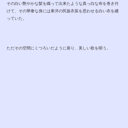
その白い艶やかな髪を織って出来たような真っ白な布を巻き付
けて、その華奢な身には東洋の民族衣装を思わせる白い衣を纏
っていた。
ただその空間にくつろいだように座り、美しい歌を唄う。