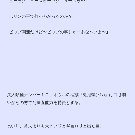
｢ビーックニュースビーックニュースゥ〜｣
｢…リンの事で何かわかったのか？｣
｢ビップ関連だけど〜ビップの事じゃーあな〜いよ〜｣
異人類種ナンバー１０、オウルの種族『兎鬼螺(ﾄｷﾗ)』は力は弱
いがその秀でた探査能力を特徴とする。
長い耳、常人よりも大きい頭とギョロリと出た目。