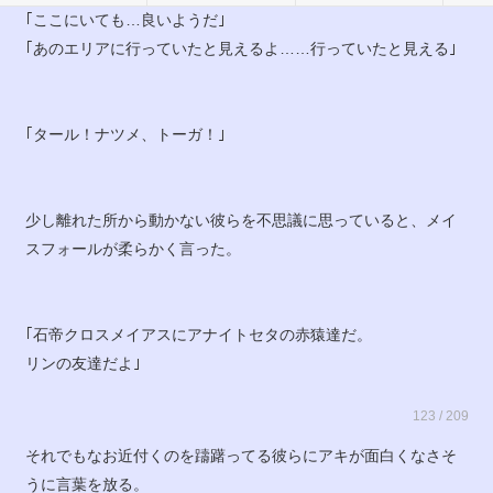
｢ここにいても…良いようだ｣
｢あのエリアに行っていたと見えるよ……行っていたと見える｣
｢タール！ナツメ、トーガ！｣
少し離れた所から動かない彼らを不思議に思っていると、メイ
スフォールが柔らかく言った。
｢石帝クロスメイアスにアナイトセタの赤猿達だ。
リンの友達だよ｣
123 / 209
それでもなお近付くのを躊躇ってる彼らにアキが面白くなさそ
うに言葉を放る。