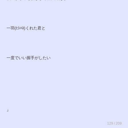
一羽(ﾋﾄﾊﾈ)くれた君と
一度でいい握手がしたい
』
129 / 209