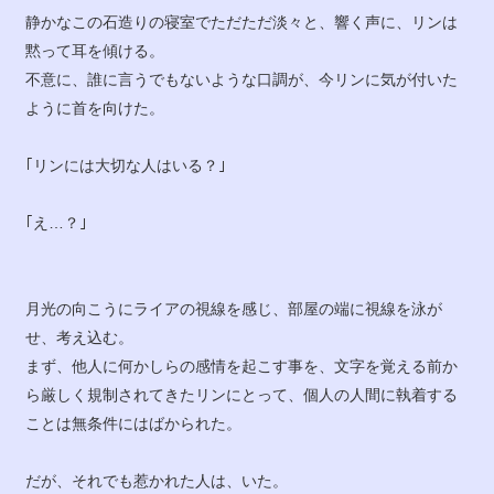
静かなこの石造りの寝室でただただ淡々と、響く声に、リンは
黙って耳を傾ける。
不意に、誰に言うでもないような口調が、今リンに気が付いた
ように首を向けた。
｢リンには大切な人はいる？｣
｢え…？｣
月光の向こうにライアの視線を感じ、部屋の端に視線を泳が
せ、考え込む。
まず、他人に何かしらの感情を起こす事を、文字を覚える前か
ら厳しく規制されてきたリンにとって、個人の人間に執着する
ことは無条件にはばかられた。
だが、それでも惹かれた人は、いた。