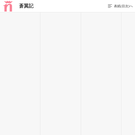
蒼翼記
表紙(目次)へ
前のページを表示する
122 / 209
呆れ気味に振り向くアキに、ずっと常のように木の葉の闇から
目玉だけを見せる梟は愉快そうに言った。
｢彼女はなかなかに聡明でね｣
｢ソウメイ…？｣
｢則ち知能が高いと言う事なり｣