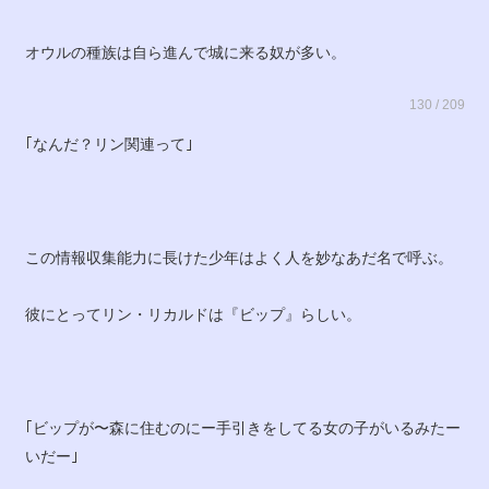
オウルの種族は自ら進んで城に来る奴が多い。
130 / 209
｢なんだ？リン関連って｣
この情報収集能力に長けた少年はよく人を妙なあだ名で呼ぶ。
彼にとってリン・リカルドは『ビップ』らしい。
｢ビップが〜森に住むのにー手引きをしてる女の子がいるみたー
いだー｣