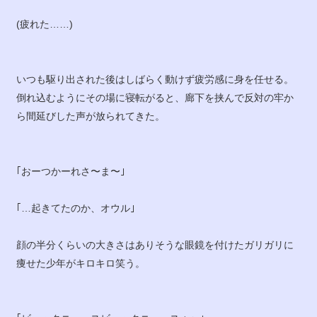
(疲れた……)
いつも駆り出された後はしばらく動けず疲労感に身を任せる。
倒れ込むようにその場に寝転がると、廊下を挟んで反対の牢か
ら間延びした声が放られてきた。
｢おーつかーれさ〜ま〜｣
｢…起きてたのか、オウル｣
顔の半分くらいの大きさはありそうな眼鏡を付けたガリガリに
痩せた少年がキロキロ笑う。