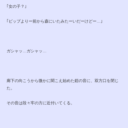
｢女の子？｣
｢ビップよりー前から森にいたみたーいだーけどー…｣
ガシャッ…ガシャッ…
廊下の向こうから微かに聞こえ始めた鎧の音に、双方口を閉じ
た。
その音は段々牢の方に近付いてくる。