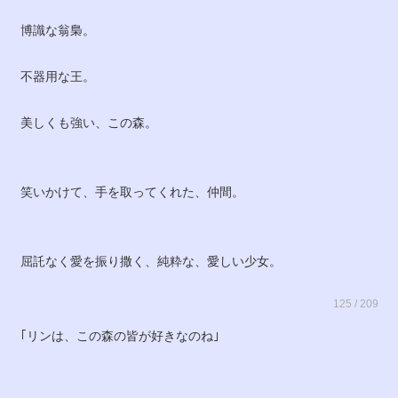
博識な翁梟。
不器用な王。
美しくも強い、この森。
笑いかけて、手を取ってくれた、仲間。
屈託なく愛を振り撒く、純粋な、愛しい少女。
125 / 209
｢リンは、この森の皆が好きなのね｣