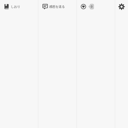
しおり
感想を送る
0
眉を潜めたアキにクロスメイアスが口添えする。
確かに、メイスフォール程まではいかなくともクロスメイアス
くらいの語彙力を持つ生き物はそう多くはないらしい。
｢私が話して聞かせた事はあらかた正確に覚えるようだから、こ
ちらも愉しくなってしまうのだよ｣
｢そりゃびっくりだ｣
二言三言雑談を続けていると、茂みから双頭の黒馬と猿の口を
持つ蛙が姿を現した。
｢リン…帰ってきた…か？｣