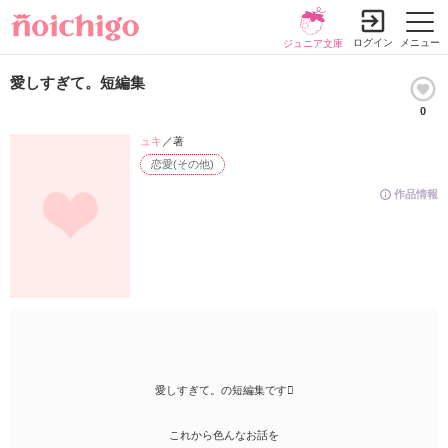
ログイン
メニュー
ジュニア文庫
愛しすぎて。短編集
0
ュキ
／著
恋愛(その他)
作品情報
愛しすぎて。の短編集です
これから色んなお話を