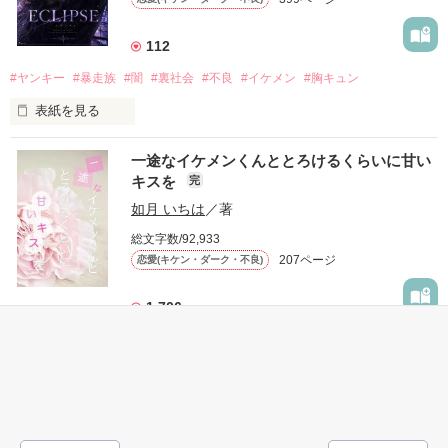
もう会うことはないと思っていたのに、

高校生になって再会した彼は、隣の学校で”王子様”と呼ばれる
112
人気者になっていた。

#ヤンキー
#暴走族
#闇
#裏社会
#不良
#イケメン
#胸キュン
表紙を見る
他の女の子には冷たいのに

私にだけ昔と変わらない笑顔を向けてくる。

表紙画像はAIです
一途なイケメンくんととろけるくらいに甘い
キスを
完
「澪ちゃん。」

如月 いちは
／著
作品を読む
それは止まっていた恋が再び動き始める合図──。

総文字数/92,933
207ページ
恋愛(キケン・ダーク・不良)
✨.ﾟ･*..☆.｡.:*✨.☆.｡.:. *:ﾟ✨.ﾟ･*..☆.｡.:*✨

1,706
人見知りだけど優しい無自覚だけどモテる

#恋愛
#甘々
#溺愛
#独占欲
#不良
#一途
#イケメン
#男性恐怖症
冴木澪-SaekiMio

#いいねチャンス01
×

表紙を見る
基本女子に冷たいのに澪にはわんこ男子になる

篠宮光-ShinomiyaHikaru
