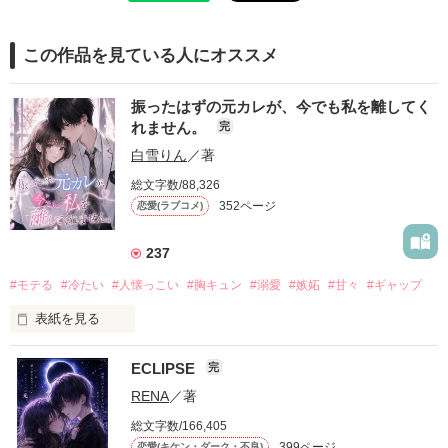
この作品を見ている人にオススメ
振ったはずの元カレが、今でも私を離してく
れません。
完
白雪りん
／著
総文字数/88,326
352ページ
恋愛(ラブコメ)
237
#モテる
#冷たい
#人懐っこい
#胸キュン
#溺愛
#嫉妬
#甘々
#ギャップ
表紙を見る
ECLIPSE
完
「好きだったから、別れを選んだ。」

RENA
／著
モテる人を好きになるのが怖かった。

総文字数/166,405
だから私は、中学時代に大好きだった彼を自分から振った。

399ページ
恋愛(キケン・ダーク・不良)