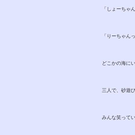
「しょーちゃ
「りーちゃん
どこかの海に
三人で、砂遊
みんな笑って