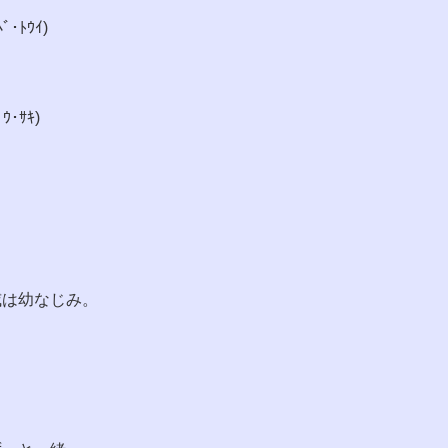
･ﾄｳｲ)
･ｻｷ)
威は幼なじみ。