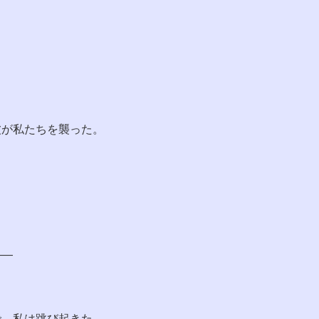
波が私たちを襲った。
――
で、私は跳び起きた。