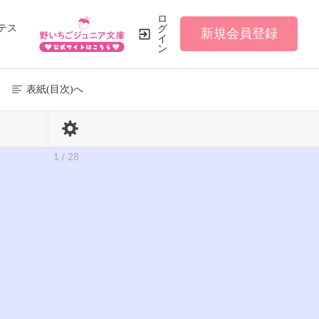
ロ
テス
グ
新規会員登録
イ
ン
表紙(目次)へ
1 / 28