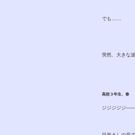
でも……
突然、大きな
高校３年生、春
ジジジジジ―
目覚ましの音