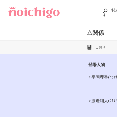
小
す
△関係
しおり
登場人物
♀平岡理香(ﾋﾗｵｶ
♂渡邊翔太(ﾜﾀﾅﾍﾞ