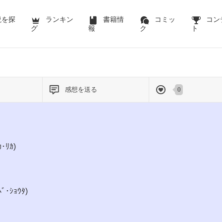
説を探
ランキン
書籍情
コミッ
コン
グ
報
ク
ト
感想を送る
0
･ﾘｶ)
･ｼｮｳﾀ)