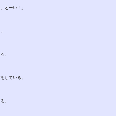
ん、とーい！」
っ」
いる。
びをしている。
いる。