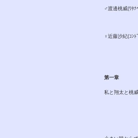
♂渡邊桃威(ﾜﾀﾅﾍﾞ
♀近藤沙紀(ｺﾝﾄﾞｳ
第一章
私と翔太と桃