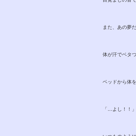
また、あの夢
体が汗でベタ
ベッドから体
「…よし！！