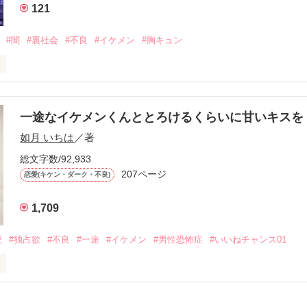
121
冷たいのに

わらない笑顔を向けてくる。

#闇
#裏社会
#不良
#イケメン
#胸キュン
す
いた恋が再び動き始める合図──。

一途なイケメンくんととろけるくらいに甘いキス
作品を読む
.｡.:. *:ﾟ✨.ﾟ･*..☆.｡.:*✨

如月 いちは
／著
総文字数/92,933
優しい無自覚だけどモテる

207ページ


恋愛(キケン・ダーク・不良)
1,709
いのに澪にはわんこ男子になる

愛
#独占欲
#不良
#一途
#イケメン
#男性恐怖症
#いいねチャンス01
Hikaru

.｡.:. *:ﾟ✨.ﾟ･*..☆.｡.:*✨

てライバルも登場！？
