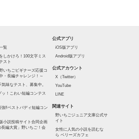
公式アプリ
一覧
iOS版アプリ
をしかけろ！100文字ミス
Android版アプリ
テスト
公式アカウント
野いちごビギナーズ応援コ
中・長編チャレンジ！～
X（Twitter）
の不気味なテスト、募集中。
YouTube
でゾッ！こわい短編コンテス
LINE
関連サイト
最強‼ベストバディ短編コン
野いちごジュニア文庫公式サ
イト
版小説投稿サイト合同企画
の長編大賞」野いちご！会
女性に人気の小説を読むな
ら ベリーズカフェ