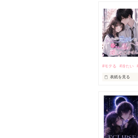
#モテる
#冷たい
表紙を見る
「好きだったか
モテる人を好き
だから私は、中
もう会うことは
高校生になって