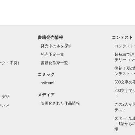
れしたんだよ……悪いかよ」

光先輩は渡しませんから。」

ライバルの登場で大きく動き出す──。

書籍発売情報
コンテスト
て隣の席になったのは────

発売中の本を探す
コンテスト
発売予定一覧
超短編で謎
テリーコン
ーク・不良）
書籍化作家一覧
い髪色

復刻！夏の
ンテスト～
コミック
のピアス

500文字
noicomi
んて見せたことがなくてぶっきらぼう

200文字
メディア
ト
・実話
映画化された作品情報
この2人が
ペンス
テスト
た目のせいで学校中のみんなから

れている天地くんだった。

スターツ出
作品を読む
「1話から
場