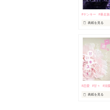
他の女の子には
私にだけ昔と変
#ヤンキー
#暴走族
表紙を見る
「澪ちゃん。」

表紙画像はAIで
それは止まって
✨.ﾟ･*..☆.｡.:*✨.☆
人見知りだけど
冴木澪-SaekiMio
×

基本女子に冷た
#恋愛
#甘々
#溺
篠宮光-Shinomiya
表紙を見る
✨.ﾟ･*..☆.｡.:*✨.☆
そして光を巡っ