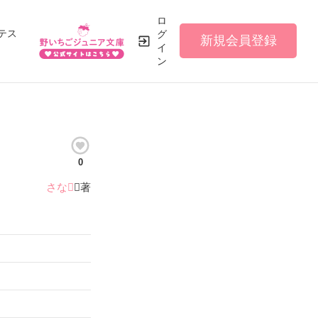
ロ
テス
グ
新規会員登録
イ
ン
0
さな
／著