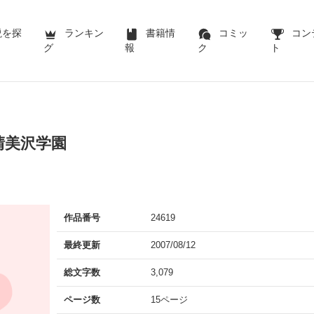
説を探
ランキン
書籍情
コミッ
コン
グ
報
ク
ト
晴美沢学園
作品番号
24619
最終更新
2007/08/12
総文字数
3,079
ページ数
15ページ