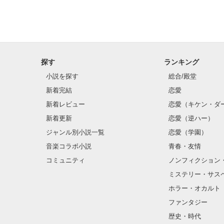
「瑠莉に一目惚
「貴方なんかに
再会した恋は、
探す
ランキング
クラス替えをし
小説を探す
総合/殿堂
新着完結
恋愛
新着レビュー
恋愛（キケン・ダ
金髪に近い明る
新着更新
恋愛（逆ハー）
片耳には琥珀色
ジャンル別小説一覧
恋愛（学園）
音楽コラボ小説
青春・友情
ほとんど笑顔な
コミュニティ
ノンフィクション
ミステリー・サス
そんな性格と見
ホラー・オカルト
“不良”と避けら
ファンタジー
歴史・時代