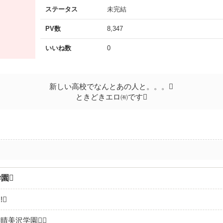
ステータス
未完結
PV数
8,347
いいね数
0
新しい高校でなんとあの人と。。。
ときどきエロ㈲です
園
!
晴美沢学園