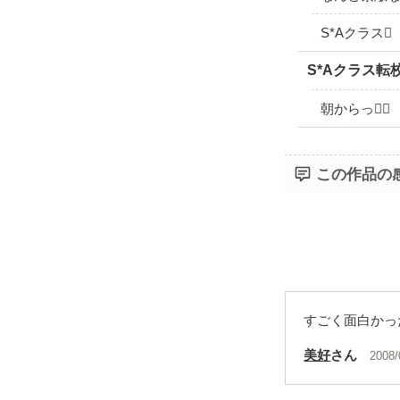
S*Aクラス
S*Aクラス転
朝からっ
この作品の
すごく面白かっ
美好
さん
2008/