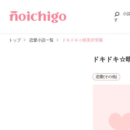
小
す
トップ
恋愛小説一覧
ドキドキ☆晴美沢学園
ドキドキ☆
恋愛(その他)