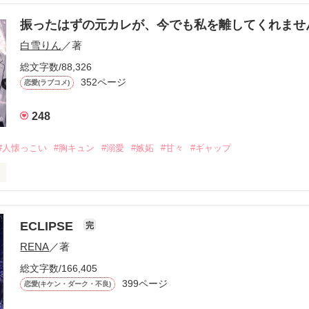
振ったはずの元カレが、今でも私を離してくれま
白雪りん
／著
総文字数/88,326
352ページ
恋愛(ラブコメ)
248
#人懐っこい
#胸キュン
#溺愛
#嫉妬
#甘々
#ギャップ
ら、別れを選んだ。」

ECLIPSE
完
になるのが怖かった。

RENA
／著
学時代に大好きだった彼を自分から振った。

総文字数/166,405
ないと思っていたのに、

399ページ
恋愛(キケン・ダーク・不良)
再会した彼は、隣の学校で”王子様”と呼ばれる人気者になっていた。
